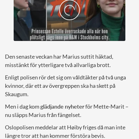
Den senaste veckan har Marius suttit häktad,
misstänkt för ytterligare två allvarliga brott.
Enligt polisen rör det sig om våldtäkter på två unga
kvinnor, där ett av övergreppen ska ha skett på
Skaugum.
Men i dag kom
glädjande nyheter
för Mette-Marit –
nu släpps Marius från fängelset.
Oslopolisen meddelar att Høiby friges då man inte
längre tror att han kommer förstöra bevis.