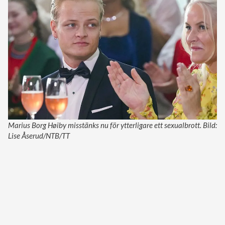
Marius Borg Høiby misstänks nu för ytterligare ett sexualbrott. Bild:
Lise Åserud/NTB/TT