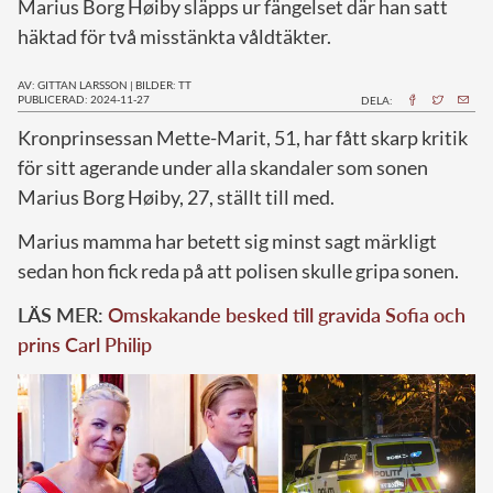
Marius Borg Høiby släpps ur fängelset där han satt
häktad för två misstänkta våldtäkter.
AV: GITTAN LARSSON
|
BILDER: TT
PUBLICERAD: 2024-11-27
DELA:
K
ronprinsessan Mette-Marit, 51, har fått skarp kritik
för sitt agerande under alla skandaler som sonen
Marius Borg Høiby, 27, ställt till med.
Marius mamma har betett sig minst sagt märkligt
sedan hon fick reda på att polisen skulle gripa sonen.
LÄS MER:
Omskakande besked till gravida Sofia och
prins Carl Philip