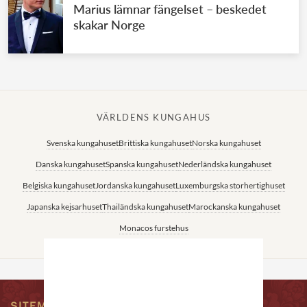
Marius lämnar fängelset – beskedet
skakar Norge
VÄRLDENS KUNGAHUS
Svenska kungahuset
Brittiska kungahuset
Norska kungahuset
Danska kungahuset
Spanska kungahuset
Nederländska kungahuset
Belgiska kungahuset
Jordanska kungahuset
Luxemburgska storhertighuset
Japanska kejsarhuset
Thailändska kungahuset
Marockanska kungahuset
Monacos furstehus