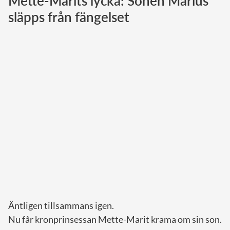
Mette-Marits lycka: Sonen Marius
släpps från fängelset
Norska kungahuset
Danska kungahuset
Spanska kungahuset
Nederländska kungahuset
Belgiska kungahuset
Jordanska kungahuset
Luxemburgska storhertighuset
Japanska kejsarhuset
Thailändska kungahuset
Marockanska kungahuset
Monacos furstehus
Äntligen tillsammans igen.
Nu får kronprinsessan Mette-Marit krama om sin son.