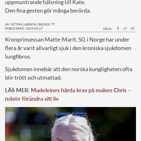
uppmuntrande hälsning till Kate.
Den fina gesten gör många berörda.
AV: GITTAN LARSSON
|
BILDER: TT
PUBLICERAD: 2024-03-27
DELA:
K
ronprinsessan Matte-Marit, 50, i Norge har under
flera år varit allvarligt sjuk i den kroniska sjukdomen
lungfibros.
Sjukdomen innebär att den norska kungligheten ofta
blir trött och utmattad.
LÄS MER:
Madeleines hårda krav på maken Chris –
måste förändra sitt liv