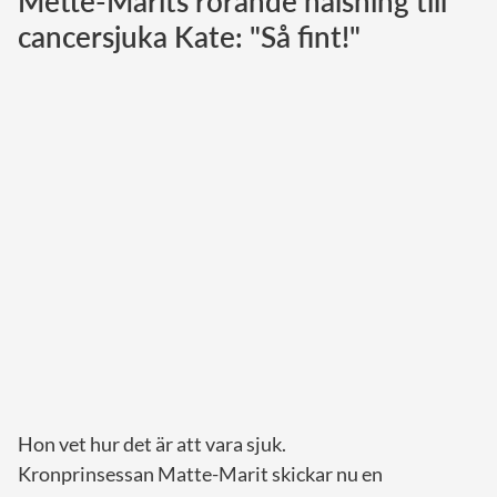
Mette-Marits rörande hälsning till
cancersjuka Kate: "Så fint!"
Norska kungahuset
Danska kungahuset
Spanska kungahuset
Nederländska kungahuset
Belgiska kungahuset
Jordanska kungahuset
Luxemburgska storhertighuset
Japanska kejsarhuset
Thailändska kungahuset
Marockanska kungahuset
Monacos furstehus
Hon vet hur det är att vara sjuk.
Kronprinsessan Matte-Marit skickar nu en