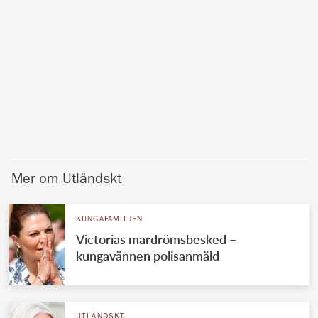
Mer om Utländskt
KUNGAFAMILJEN
Victorias mardrömsbesked –
kungavännen polisanmäld
UTLÄNDSKT