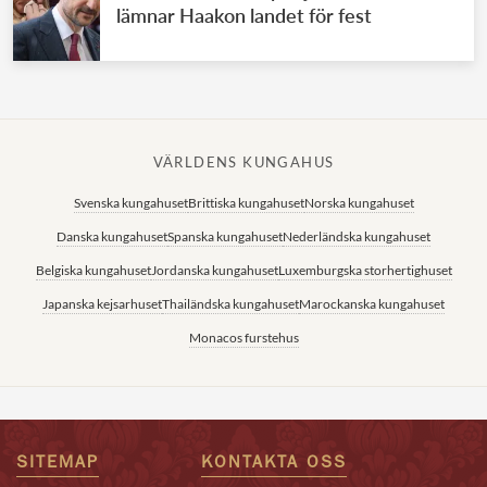
lämnar Haakon landet för fest
VÄRLDENS KUNGAHUS
Svenska kungahuset
Brittiska kungahuset
Norska kungahuset
Danska kungahuset
Spanska kungahuset
Nederländska kungahuset
Belgiska kungahuset
Jordanska kungahuset
Luxemburgska storhertighuset
Japanska kejsarhuset
Thailändska kungahuset
Marockanska kungahuset
Monacos furstehus
SITEMAP
KONTAKTA OSS