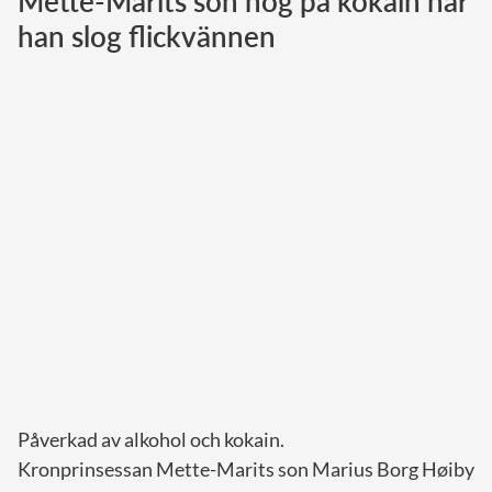
Mette-Marits son hög på kokain när
han slog flickvännen
Norska kungahuset
Danska kungahuset
Spanska kungahuset
Nederländska kungahuset
Belgiska kungahuset
Jordanska kungahuset
Luxemburgska storhertighuset
Japanska kejsarhuset
Thailändska kungahuset
Marockanska kungahuset
Monacos furstehus
Påverkad av alkohol och kokain.
Kronprinsessan Mette-Marits son Marius Borg Høiby