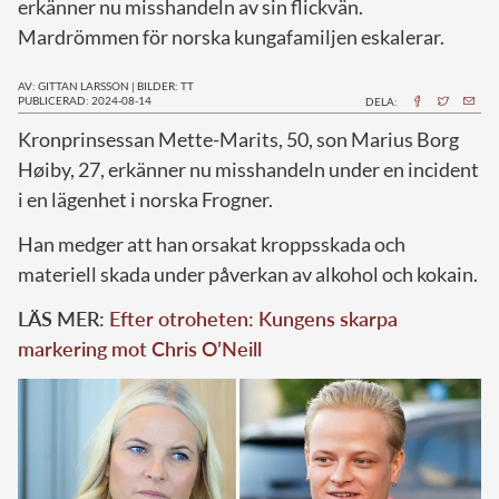
erkänner nu misshandeln av sin flickvän.
Mardrömmen för norska kungafamiljen eskalerar.
AV: GITTAN LARSSON
|
BILDER: TT
PUBLICERAD: 2024-08-14
DELA:
K
ronprinsessan Mette-Marits, 50, son Marius Borg
Høiby, 27, erkänner nu misshandeln under en incident
i en lägenhet i norska Frogner.
Han medger att han orsakat kroppsskada och
materiell skada under påverkan av alkohol och kokain.
LÄS MER:
Efter otroheten: Kungens skarpa
markering mot Chris O’Neill