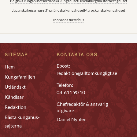
Belgiska kungahuset
Jordanska kungahuset
Luxemburgska storhertighuset
Japanska kejsarhuset
Thailändska kungahuset
Marockanska kungahuset
Monacos furstehus
SITEMAP
KONTAKTA OSS
Epost:
Hem
redaktion@alltomkungligt.se
Kungafamiljen
Telefon:
Utländskt
08-611 90 10
Kändisar
Chefredaktör & ansvarig
Redaktion
utgivare
Bästa kungahus-
Daniel Nyhlén
sajterna