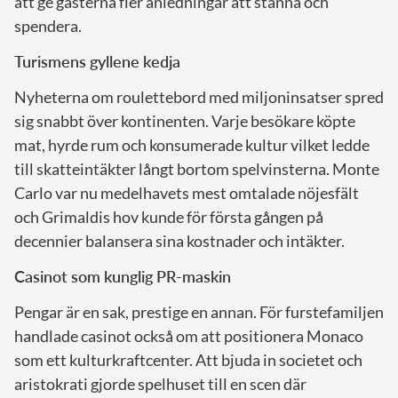
att ge gästerna fler anledningar att stanna och
spendera.
Turismens gyllene kedja
Nyheterna om roulettebord med miljoninsatser spred
sig snabbt över kontinenten. Varje besökare köpte
mat, hyrde rum och konsumerade kultur vilket ledde
till skatteintäkter långt bortom spelvinsterna. Monte
Carlo var nu medelhavets mest omtalade nöjesfält
och Grimaldis hov kunde för första gången på
decennier balansera sina kostnader och intäkter.
Casinot som kunglig PR-maskin
Pengar är en sak, prestige en annan. För furstefamiljen
handlade casinot också om att positionera Monaco
som ett kulturkraftcenter. Att bjuda in societet och
aristokrati gjorde spelhuset till en scen där