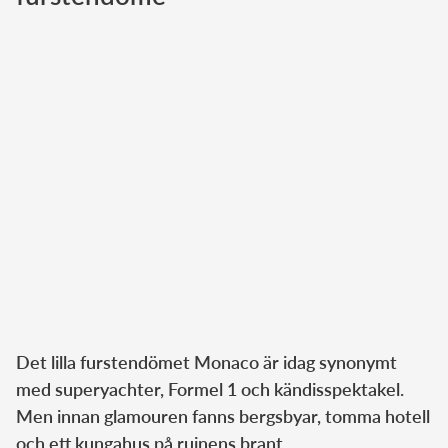
Norska kungahuset
Danska kungahuset
Spanska kungahuset
Nederländska kungahuset
Belgiska kungahuset
Jordanska kungahuset
Luxemburgska storhertighuset
Japanska kejsarhuset
Thailändska kungahuset
Marockanska kungahuset
Det lilla furstendömet Monaco är idag synonymt
Monacos furstehus
med superyachter, Formel 1 och kändisspektakel.
Men innan glamouren fanns bergsbyar, tomma hotell
och ett kungahus på ruinens brant.