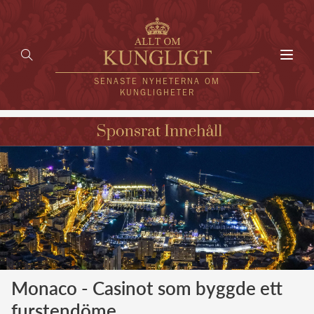
Toggl
navig
SENASTE NYHETERNA OM
KUNGLIGHETER
HEM
KUNGAFAMILJEN
UTLÄNDSKT
KÄNDISAR
VÄRLDENS KUNGAHUS
Monaco - Casinot som byggde ett
Svenska kungahuset
REDAKTION
furstendöme
Brittiska kungahuset