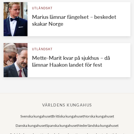
UTLÄNDSKT
Marius lämnar fängelset – beskedet
skakar Norge
UTLÄNDSKT
Mette-Marit kvar på sjukhus – då
lämnar Haakon landet för fest
VÄRLDENS KUNGAHUS
Svenska kungahuset
Brittiska kungahuset
Norska kungahuset
Danska kungahuset
Spanska kungahuset
Nederländska kungahuset