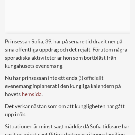
Prinsessan Sofia, 39, har på senare tid dragit ner på
sina offentliga uppdrag och det rejält. Förutom några
sporadiska aktiviteter är hon som bortblåst från
kungahusets evenemang.
Nu har prinsessan inte ett enda (!) officiellt
evenemang inplanerat i den kungliga kalendern på
hovets
hemsida
.
Det verkar nästan som om att kungligheten har gått
upp i rök.
Situationen är minst sagt märklig då Sofia tidigare har
varit en minst sagt flitig arbetsmyra i kungafamiljen.