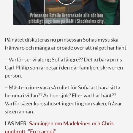
På nätet diskuteras nu prinsessan Sofias mystiska
frånvaro och många är oroade över att något har hänt.
– Varför ser vi aldrig Sofia längre?? Det ju bara prins
Carl Philip som arbetar i den där familjen, skriver en
person.
– Måste ju inte vara så roligt för Sofia att bara sitta
hemma i villan?? Är hon sjuk? Eller vad har hänt??
Varför säger kungahuset ingenting om saken, frågar
sig en annan.
LÄS MER:
Sanningen om Madeleines och Chris
uppbrott: ”En tragedi”