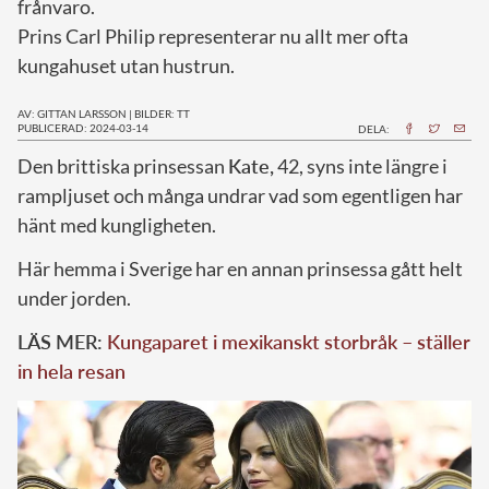
frånvaro.
Prins Carl Philip representerar nu allt mer ofta
kungahuset utan hustrun.
AV: GITTAN LARSSON
|
BILDER: TT
PUBLICERAD: 2024-03-14
DELA:
D
en brittiska prinsessan
Kate,
42, syns inte längre i
rampljuset och många undrar vad som egentligen har
hänt med kungligheten.
Här hemma i Sverige har en annan prinsessa gått helt
under jorden.
LÄS MER:
Kungaparet i mexikanskt storbråk – ställer
in hela resan