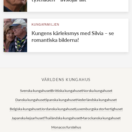
KUNGAFAMILJEN
Kungens kärleksmys med Silvia – se
romantiska bilderna!
VÄRLDENS KUNGAHUS
Svenska kungahuset
Brittiska kungahuset
Norska kungahuset
Danska kungahuset
Spanska kungahuset
Nederländska kungahuset
Belgiska kungahuset
Jordanska kungahuset
Luxemburgska storhertighuset
Japanska kejsarhuset
Thailändska kungahuset
Marockanska kungahuset
Monacos furstehus