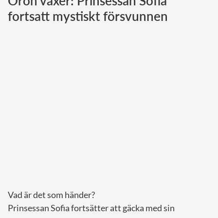
Oron växer: Prinsessan Sofia
fortsatt mystiskt försvunnen
Norska kungahuset
Danska kungahuset
Spanska kungahuset
Nederländska kungahuset
Belgiska kungahuset
Jordanska kungahuset
Luxemburgska storhertighuset
Japanska kejsarhuset
Thailändska kungahuset
Marockanska kungahuset
Monacos furstehus
Vad är det som händer?
Prinsessan Sofia fortsätter att gäcka med sin