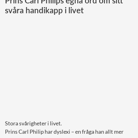
Prins Carl Philips egna ord om sitt
svåra handikapp i livet
Norska kungahuset
Danska kungahuset
Spanska kungahuset
Nederländska kungahuset
Belgiska kungahuset
Jordanska kungahuset
Luxemburgska storhertighuset
Japanska kejsarhuset
Thailändska kungahuset
Marockanska kungahuset
Monacos furstehus
Stora svårigheter i livet.
Prins Carl Philip har dyslexi – en fråga han allt mer