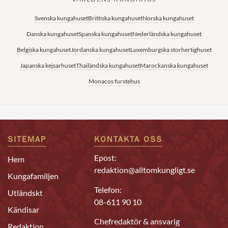
Svenska kungahuset
Brittiska kungahuset
Norska kungahuset
Danska kungahuset
Spanska kungahuset
Nederländska kungahuset
Belgiska kungahuset
Jordanska kungahuset
Luxemburgska storhertighuset
Japanska kejsarhuset
Thailändska kungahuset
Marockanska kungahuset
Monacos furstehus
SITEMAP
KONTAKTA OSS
Epost:
Hem
redaktion@alltomkungligt.se
Kungafamiljen
Telefon:
Utländskt
08-611 90 10
Kändisar
Chefredaktör & ansvarig
Redaktion