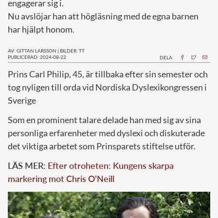
engagerar sig i.
Nu avslöjar han att högläsning med de egna barnen
har hjälpt honom.
AV: GITTAN LARSSON
|
BILDER: TT
PUBLICERAD: 2024-08-22
DELA:
P
rins Carl Philip, 45, är tillbaka efter sin semester och
tog nyligen till orda vid Nordiska Dyslexikongressen i
Sverige
Som en prominent talare delade han med sig av sina
personliga erfarenheter med dyslexi och diskuterade
det viktiga arbetet som Prinsparets stiftelse utför.
LÄS MER:
Efter otroheten: Kungens skarpa
markering mot Chris O’Neill