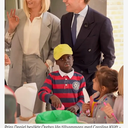
Prins Daniel besökte Örebro län tillsammans med Carolina Klüft –