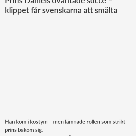
Prins Daniels oväntade succé –
klippet får svenskarna att smälta
Norska kungahuset
Danska kungahuset
Spanska kungahuset
Nederländska kungahuset
Belgiska kungahuset
Jordanska kungahuset
Luxemburgska storhertighuset
Japanska kejsarhuset
Thailändska kungahuset
Marockanska kungahuset
Monacos furstehus
Han kom i kostym – men lämnade rollen som strikt
prins bakom sig.