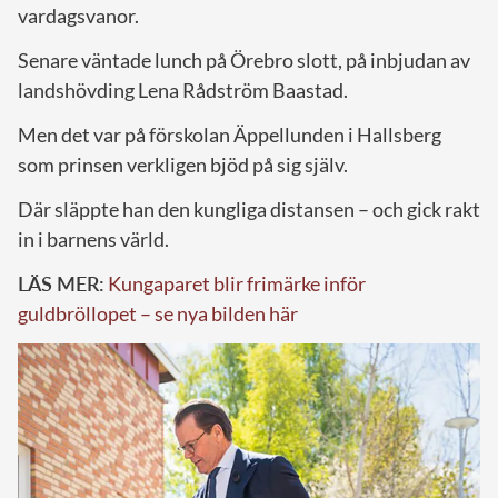
vardagsvanor.
Senare väntade lunch på Örebro slott, på inbjudan av
landshövding Lena Rådström Baastad.
Men det var på förskolan Äppellunden i Hallsberg
som prinsen verkligen bjöd på sig själv.
Där släppte han den kungliga distansen – och gick rakt
in i barnens värld.
LÄS MER:
Kungaparet blir frimärke inför
guldbröllopet – se nya bilden här