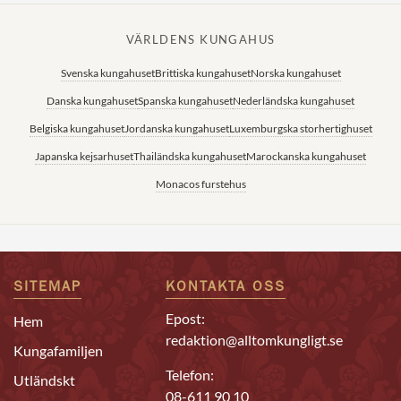
VÄRLDENS KUNGAHUS
Svenska kungahuset
Brittiska kungahuset
Norska kungahuset
Danska kungahuset
Spanska kungahuset
Nederländska kungahuset
Belgiska kungahuset
Jordanska kungahuset
Luxemburgska storhertighuset
Japanska kejsarhuset
Thailändska kungahuset
Marockanska kungahuset
Monacos furstehus
SITEMAP
KONTAKTA OSS
Epost:
Hem
redaktion@alltomkungligt.se
Kungafamiljen
Telefon:
Utländskt
08-611 90 10