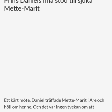
Prins Daniels fina stöd till sjuka
Mette-Marit
Norska kungahuset
Danska kungahuset
Spanska kungahuset
Nederländska kungahuset
Belgiska kungahuset
Jordanska kungahuset
Luxemburgska storhertighuset
Japanska kejsarhuset
Thailändska kungahuset
Marockanska kungahuset
Monacos furstehus
Ett kärt möte. Daniel träffade Mette-Marit i Åre och
höll om henne. Och det var ingen tvekan om att