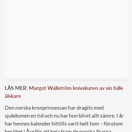
LÄS MER:
Margot Wallström knivskuren av sin fulle
älskare
Den norska kronprinsessan har dragits med
sjukdomen en tid och nu har hon blivit allt sämre. I år
har hennes kalender hittills varit helt tom – förutom
besöket i Åre för att heja fram de norska åkarna.