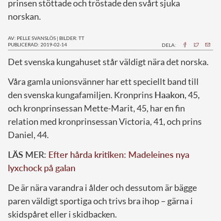
prinsen stöttade och tröstade den svårt sjuka
norskan.
AV: PELLE SVANSLÖS
|
BILDER: TT
PUBLICERAD: 2019-02-14
DELA:
Det svenska kungahuset står väldigt nära det norska.
Våra gamla unionsvänner har ett speciellt band till
den svenska kungafamiljen. Kronprins
Haakon
, 45,
och kronprinsessan Mette-Marit, 45, har en fin
relation med kronprinsessan Victoria, 41, och prins
Daniel, 44.
LÄS MER:
Efter hårda kritiken: Madeleines nya
lyxchock på galan
De är nära varandra i ålder och dessutom är bägge
paren väldigt sportiga och trivs bra ihop – gärna i
skidspåret eller i skidbacken.