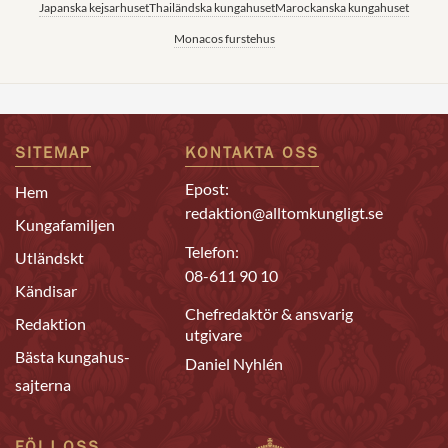
Japanska kejsarhuset
Thailändska kungahuset
Marockanska kungahuset
Monacos furstehus
SITEMAP
KONTAKTA OSS
Epost:
Hem
redaktion@alltomkungligt.se
Kungafamiljen
Telefon:
Utländskt
08-611 90 10
Kändisar
Chefredaktör & ansvarig
Redaktion
utgivare
Bästa kungahus-
Daniel Nyhlén
sajterna