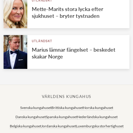
UTLÄNDSKT
Mette-Marits stora lycka efter
sjukhuset – bryter tystnaden
UTLÄNDSKT
Marius lämnar fängelset – beskedet
skakar Norge
VÄRLDENS KUNGAHUS
Svenska kungahuset
Brittiska kungahuset
Norska kungahuset
Danska kungahuset
Spanska kungahuset
Nederländska kungahuset
Belgiska kungahuset
Jordanska kungahuset
Luxemburgska storhertighuset