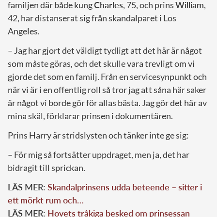
familjen där både kung
Charles
, 75, och prins
William
,
42, har distanserat sig från skandalparet i Los
Angeles.
– Jag har gjort det väldigt tydligt att det här är något
som måste göras, och det skulle vara trevligt om vi
gjorde det som en familj. Från en servicesynpunkt och
när vi är i en offentlig roll så tror jag att såna här saker
är något vi borde gör för allas bästa. Jag gör det här av
mina skäl, förklarar prinsen i dokumentären.
Prins Harry är stridslysten och tänker inte ge sig:
– För mig så fortsätter uppdraget, men ja, det har
bidragit till sprickan.
LÄS MER:
Skandalprinsens udda beteende – sitter i
ett mörkt rum och…
LÄS MER:
Hovets tråkiga besked om prinsessan