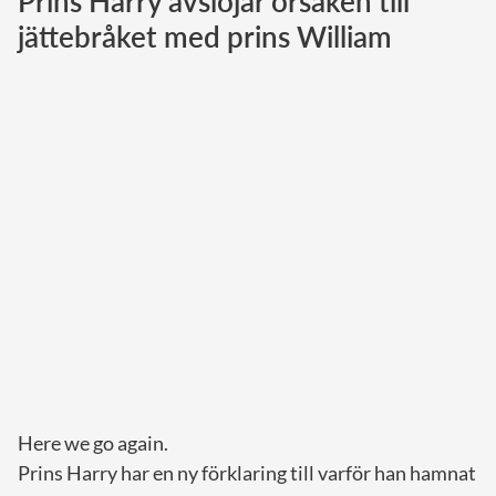
Prins Harry avslöjar orsaken till
jättebråket med prins William
Norska kungahuset
Danska kungahuset
Spanska kungahuset
Nederländska kungahuset
Belgiska kungahuset
Jordanska kungahuset
Luxemburgska storhertighuset
Japanska kejsarhuset
Thailändska kungahuset
Marockanska kungahuset
Monacos furstehus
Here we go again.
Prins Harry har en ny förklaring till varför han hamnat