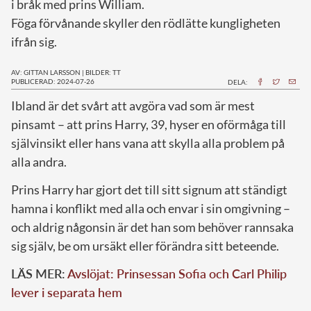
i bråk med prins William.
Föga förvånande skyller den rödlätte kungligheten
ifrån sig.
AV: GITTAN LARSSON
|
BILDER: TT
PUBLICERAD: 2024-07-26
DELA:
I
bland är det svårt att avgöra vad som är mest
pinsamt – att prins Harry, 39, hyser en oförmåga till
självinsikt eller hans vana att skylla alla problem på
alla andra.
Prins Harry har gjort det till sitt signum att ständigt
hamna i konflikt med alla och envar i sin omgivning –
och aldrig någonsin är det han som behöver rannsaka
sig själv, be om ursäkt eller förändra sitt beteende.
LÄS MER:
Avslöjat: Prinsessan Sofia och Carl Philip
lever i separata hem