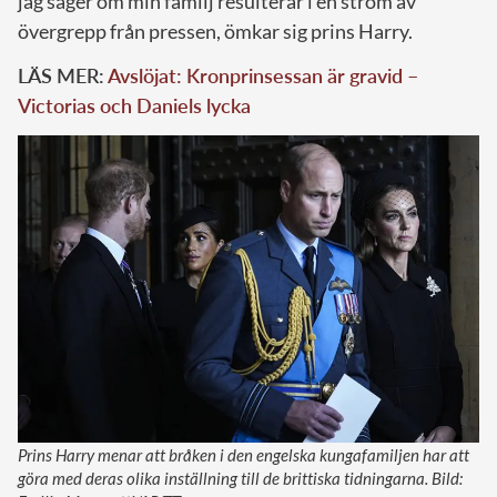
jag säger om min familj resulterar i en ström av
övergrepp från pressen, ömkar sig prins Harry.
LÄS MER:
Avslöjat: Kronprinsessan är gravid –
Victorias och Daniels lycka
Prins Harry menar att bråken i den engelska kungafamiljen har att
göra med deras olika inställning till de brittiska tidningarna. Bild: