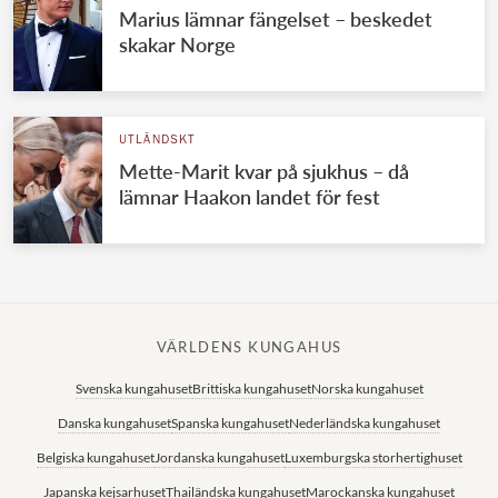
Marius lämnar fängelset – beskedet
skakar Norge
UTLÄNDSKT
Mette-Marit kvar på sjukhus – då
lämnar Haakon landet för fest
VÄRLDENS KUNGAHUS
Svenska kungahuset
Brittiska kungahuset
Norska kungahuset
Danska kungahuset
Spanska kungahuset
Nederländska kungahuset
Belgiska kungahuset
Jordanska kungahuset
Luxemburgska storhertighuset
Japanska kejsarhuset
Thailändska kungahuset
Marockanska kungahuset