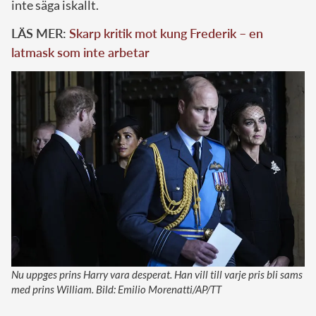
inte säga iskallt.
LÄS MER:
Skarp kritik mot kung Frederik – en
latmask som inte arbetar
Nu uppges prins Harry vara desperat. Han vill till varje pris bli sams
med prins William. Bild: Emilio Morenatti/AP/TT