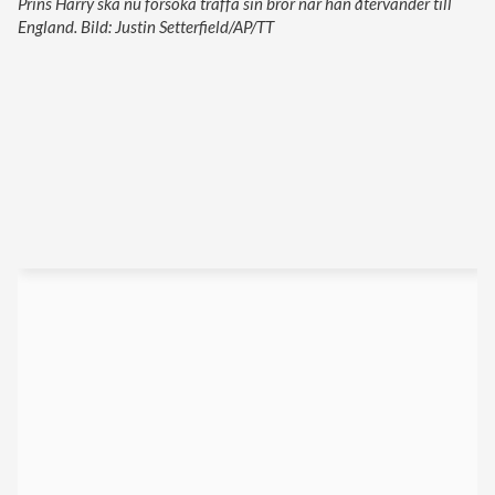
Prins Harry ska nu försöka träffa sin bror när han återvänder till
England. Bild: Justin Setterfield/AP/TT