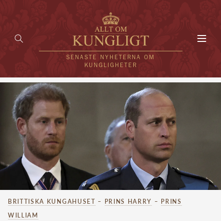
Toggl
navig
SENASTE NYHETERNA OM
KUNGLIGHETER
HEM
KUNGAFAMILJEN
UTLÄNDSKT
KÄNDISAR
VÄRLDENS KUNGAHUS
BRITTISKA KUNGAHUSET
–
PRINS HARRY
–
PRINS
Svenska kungahuset
REDAKTION
WILLIAM
Brittiska kungahuset