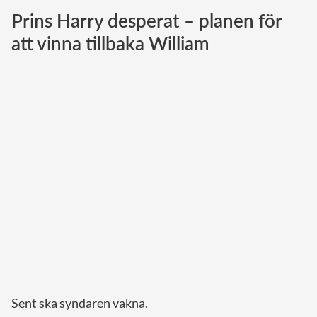
Prins Harry desperat – planen för
Norska kungahuset
att vinna tillbaka William
Danska kungahuset
Spanska kungahuset
Nederländska kungahuset
Belgiska kungahuset
Jordanska kungahuset
Luxemburgska storhertighuset
Japanska kejsarhuset
Thailändska kungahuset
Marockanska kungahuset
Monacos furstehus
Sent ska syndaren vakna.