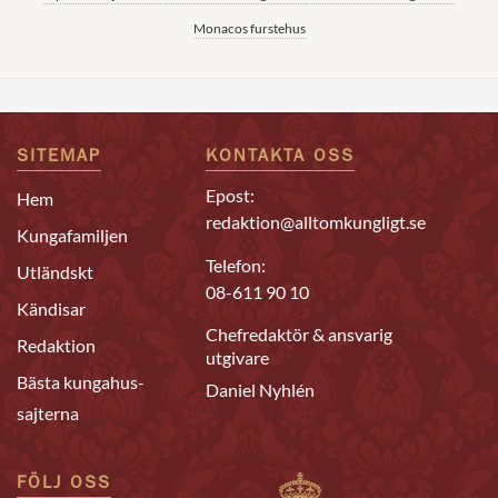
Monacos furstehus
SITEMAP
KONTAKTA OSS
Epost:
Hem
redaktion@alltomkungligt.se
Kungafamiljen
Telefon:
Utländskt
08-611 90 10
Kändisar
Chefredaktör & ansvarig
Redaktion
utgivare
Bästa kungahus-
Daniel Nyhlén
sajterna
FÖLJ OSS