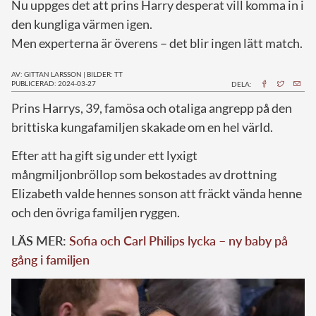
Nu uppges det att prins Harry desperat vill komma in i
den kungliga värmen igen.
Men experterna är överens – det blir ingen lätt match.
AV: GITTAN LARSSON
|
BILDER: TT
PUBLICERAD: 2024-03-27
DELA:
P
rins Harrys, 39, famösa och otaliga angrepp på den
brittiska kungafamiljen skakade om en hel värld.
Efter att ha gift sig under ett lyxigt
mångmiljonbröllop som bekostades av drottning
Elizabeth valde hennes sonson att fräckt vända henne
och den övriga familjen ryggen.
LÄS MER:
Sofia och Carl Philips lycka – ny baby på
gång i familjen