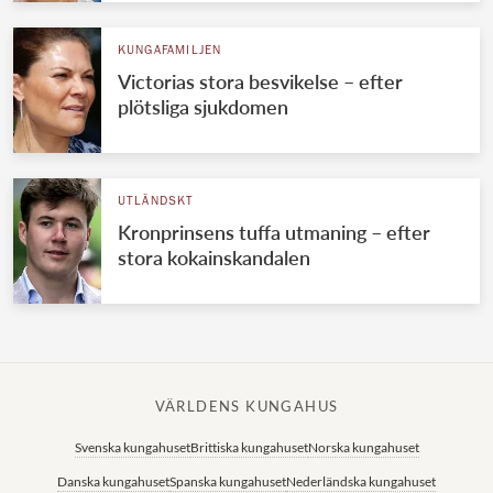
KUNGAFAMILJEN
Victorias stora besvikelse – efter
plötsliga sjukdomen
UTLÄNDSKT
Kronprinsens tuffa utmaning – efter
stora kokainskandalen
VÄRLDENS KUNGAHUS
Svenska kungahuset
Brittiska kungahuset
Norska kungahuset
Danska kungahuset
Spanska kungahuset
Nederländska kungahuset