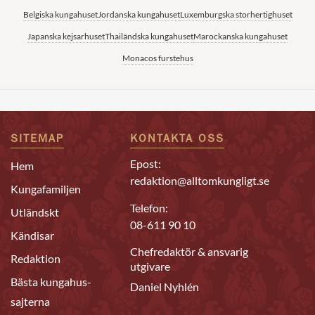
Belgiska kungahuset
Jordanska kungahuset
Luxemburgska storhertighuset
Japanska kejsarhuset
Thailändska kungahuset
Marockanska kungahuset
Monacos furstehus
SITEMAP
KONTAKTA OSS
Epost:
Hem
redaktion@alltomkungligt.se
Kungafamiljen
Telefon:
Utländskt
08-611 90 10
Kändisar
Chefredaktör & ansvarig
Redaktion
utgivare
Bästa kungahus-
Daniel Nyhlén
sajterna