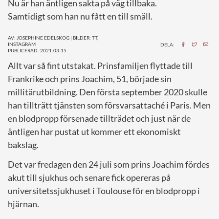
Nu är han äntligen sakta på väg tillbaka.
Samtidigt som han nu fått en till smäll.
AV: JOSEPHINE EDELSKOG
|
BILDER: TT,
INSTAGRAM
DELA:
PUBLICERAD: 2021-03-15
A
llt var så fint utstakat. Prinsfamiljen flyttade till
Frankrike och prins Joachim, 51, började sin
millitärutbildning. Den första september 2020 skulle
han tillträtt tjänsten som försvarsattaché i Paris. Men
en blodpropp försenade tillträdet och just när de
äntligen har pustat ut kommer ett ekonomiskt
bakslag.
Det var fredagen den 24 juli som prins Joachim fördes
akut till sjukhus och senare fick opereras på
universitetssjukhuset i Toulouse för en blodpropp i
hjärnan.