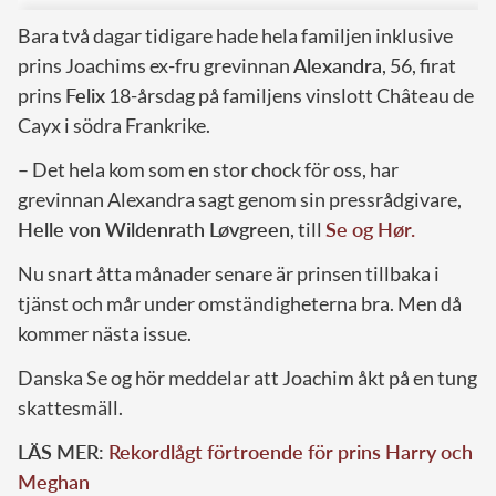
Bara två dagar tidigare hade hela familjen inklusive
prins Joachims ex-fru grevinnan
Alexandra
, 56, firat
prins
Felix
18-årsdag på familjens vinslott Château de
Cayx i södra Frankrike.
– Det hela kom som en stor chock för oss, har
grevinnan Alexandra sagt genom sin pressrådgivare,
Helle von Wildenrath Løvgreen
, till
Se og Hør.
Nu snart åtta månader senare är prinsen tillbaka i
tjänst och mår under omständigheterna bra. Men då
kommer nästa issue.
Danska Se og hör meddelar att Joachim åkt på en tung
skattesmäll.
LÄS MER:
Rekordlågt förtroende för prins Harry och
Meghan