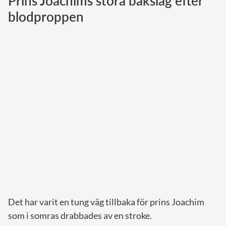
Prins Joachims stora bakslag efter
blodproppen
Norska kungahuset
Danska kungahuset
Spanska kungahuset
Nederländska kungahuset
Belgiska kungahuset
Jordanska kungahuset
Luxemburgska storhertighuset
Japanska kejsarhuset
Thailändska kungahuset
Marockanska kungahuset
Monacos furstehus
Det har varit en tung väg tillbaka för prins Joachim
som i somras drabbades av en stroke.