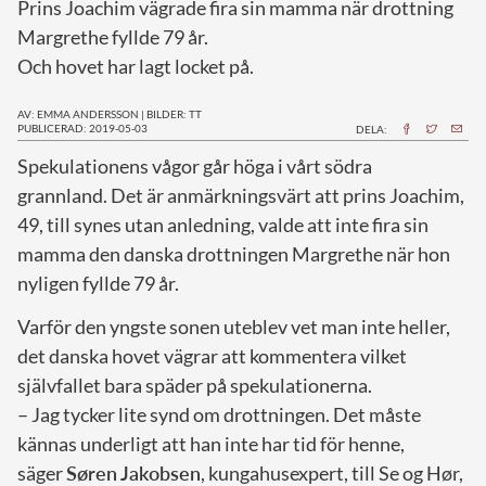
Prins Joachim vägrade fira sin mamma när drottning
Margrethe fyllde 79 år.
Och hovet har lagt locket på.
AV: EMMA ANDERSSON
|
BILDER: TT
PUBLICERAD: 2019-05-03
DELA:
S
pekulationens vågor går höga i vårt södra
grannland. Det är anmärkningsvärt att prins Joachim,
49, till synes utan anledning, valde att inte fira sin
mamma den danska drottningen Margrethe när hon
nyligen fyllde 79 år.
Varför den yngste sonen uteblev vet man inte heller,
det danska hovet vägrar att kommentera vilket
självfallet bara späder på spekulationerna.
– Jag tycker lite synd om drottningen. Det måste
kännas underligt att han inte har tid för henne,
säger
Søren
Jakobsen
, kungahusexpert, till Se og Hør,