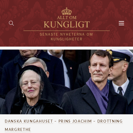
Toggl
navig
SENASTE NYHETERNA OM
KUNGLIGHETER
HEM
KUNGAFAMILJEN
UTLÄNDSKT
KÄNDISAR
VÄRLDENS KUNGAHUS
DANSKA KUNGAHUSET
–
PRINS JOACHIM
–
DROTTNING
Svenska kungahuset
REDAKTION
MARGRETHE
Brittiska kungahuset