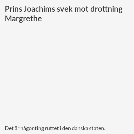
Prins Joachims svek mot drottning
Norska kungahuset
Margrethe
Danska kungahuset
Spanska kungahuset
Nederländska kungahuset
Belgiska kungahuset
Jordanska kungahuset
Luxemburgska storhertighuset
Japanska kejsarhuset
Thailändska kungahuset
Marockanska kungahuset
Monacos furstehus
Det är någonting ruttet i den danska staten.