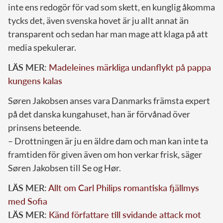
inte ens redogör för vad som skett, en kunglig åkomma
tycks det, även svenska hovet är ju allt annat än
transparent och sedan har man mage att klaga på att
media spekulerar.
LÄS MER:
Madeleines märkliga undanflykt på pappa
kungens kalas
Søren Jakobsen anses vara Danmarks främsta expert
på det danska kungahuset, han är förvånad över
prinsens beteende.
– Drottningen är ju en äldre dam och man kan inte ta
framtiden för given även om hon verkar frisk, säger
Søren Jakobsen till Se og Hør.
LÄS MER:
Allt om Carl Philips romantiska fjällmys
med Sofia
LÄS MER:
Känd författare till svidande attack mot