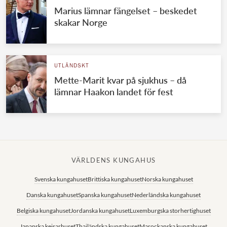
Marius lämnar fängelset – beskedet
skakar Norge
UTLÄNDSKT
Mette-Marit kvar på sjukhus – då
lämnar Haakon landet för fest
VÄRLDENS KUNGAHUS
Svenska kungahuset
Brittiska kungahuset
Norska kungahuset
Danska kungahuset
Spanska kungahuset
Nederländska kungahuset
Belgiska kungahuset
Jordanska kungahuset
Luxemburgska storhertighuset
Japanska kejsarhuset
Thailändska kungahuset
Marockanska kungahuset