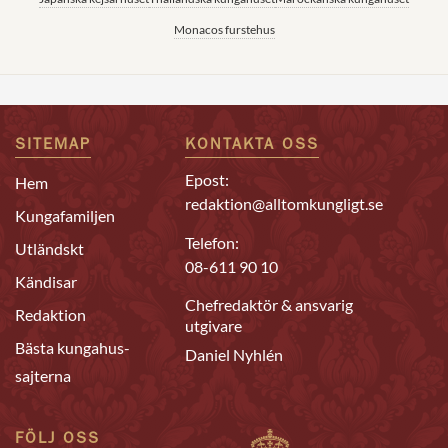
Monacos furstehus
SITEMAP
KONTAKTA OSS
Epost:
Hem
redaktion@alltomkungligt.se
Kungafamiljen
Telefon:
Utländskt
08-611 90 10
Kändisar
Chefredaktör & ansvarig
Redaktion
utgivare
Bästa kungahus-
Daniel Nyhlén
sajterna
FÖLJ OSS