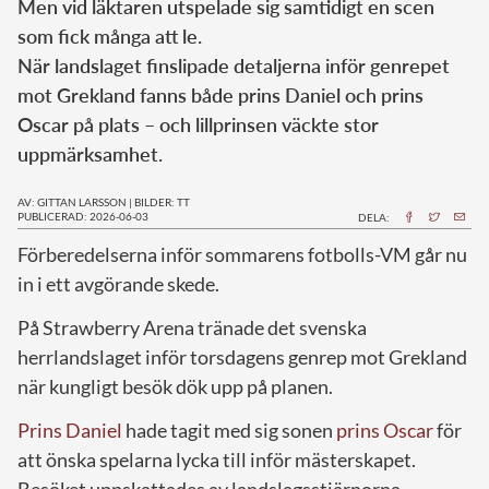
Men vid läktaren utspelade sig samtidigt en scen
som fick många att le.
När landslaget finslipade detaljerna inför genrepet
mot Grekland fanns både prins Daniel och prins
Oscar på plats – och lillprinsen väckte stor
uppmärksamhet.
AV: GITTAN LARSSON
|
BILDER: TT
PUBLICERAD: 2026-06-03
DELA:
Förberedelserna inför sommarens fotbolls-VM går nu
in i ett avgörande skede.
På Strawberry Arena tränade det svenska
herrlandslaget inför torsdagens genrep mot Grekland
när kungligt besök dök upp på planen.
Prins Daniel
hade tagit med sig sonen
prins Oscar
för
att önska spelarna lycka till inför mästerskapet.
Besöket uppskattades av landslagsstjärnorna.