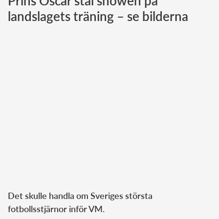
Prins Oscar stal showen på
landslagets träning – se bilderna
Norska kungahuset
Danska kungahuset
Spanska kungahuset
Nederländska kungahuset
Belgiska kungahuset
Jordanska kungahuset
Luxemburgska storhertighuset
Japanska kejsarhuset
Thailändska kungahuset
Marockanska kungahuset
Monacos furstehus
Det skulle handla om Sveriges största
fotbollsstjärnor inför VM.