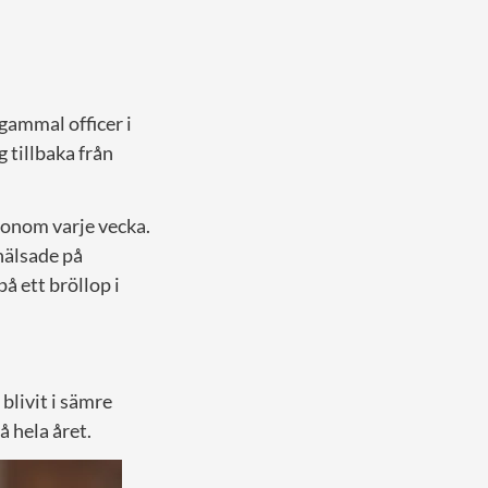
 gammal officer i
g tillbaka från
honom varje vecka.
hälsade på
å ett bröllop i
 blivit i sämre
 hela året.