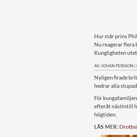
Hur mår prins Phi
Nu reagerar flera 
Kungligheten uteb
AV: JOHAN PERSSON
|
N
yligen firade b
hedrar alla stupad
För kungafamiljen
efteråt nästintill 
högtiden.
LÄS MER:
Drottni