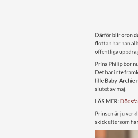
Därför blir oron d
flottan har han all
offentliga uppdrag 
Prins Philip bor 
Det har inte fram
lille
Baby-Archie
n
slutet av maj.
LÄS MER:
Dödsfal
Prinsen är ju verkl
skick eftersom han