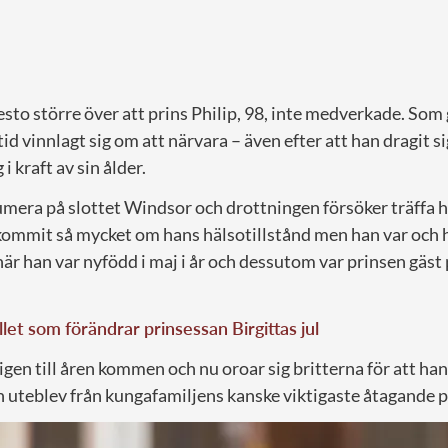
esto större över att prins Philip, 98, inte medverkade. Som
tid vinnlagt sig om att närvara – även efter att han dragit si
i kraft av sin ålder.
numera på slottet Windsor och drottningen försöker träffa 
kommit så mycket om hans hälsotillstånd men han var och 
är han var nyfödd i maj i år och dessutom var prinsen gäst p
let som förändrar prinsessan Birgittas jul
igen till åren kommen och nu oroar sig britterna för att han
 uteblev från kungafamiljens kanske viktigaste åtagande på