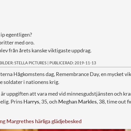
lip egentligen?
britter med oro.
lev från årets kanske viktigaste uppdrag.
BILDER: STELLA PICTURES
|
PUBLICERAD: 2019-11-13
ritterna Hågkomstens dag, Remembrance Day, en mycket vik
e soldater i nationens krig.
 är uppgiften att vara med vid minnesgudstjänsten och k
helig. Prins
Harrys
, 35, och
Meghan
Markles
, 38, time out f
ng Margrethes härliga glädjebesked