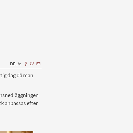
DELA:
tig dag då man
ransnedläggningen
ick anpassas efter