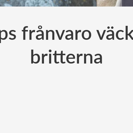
ips frånvaro väc
britterna