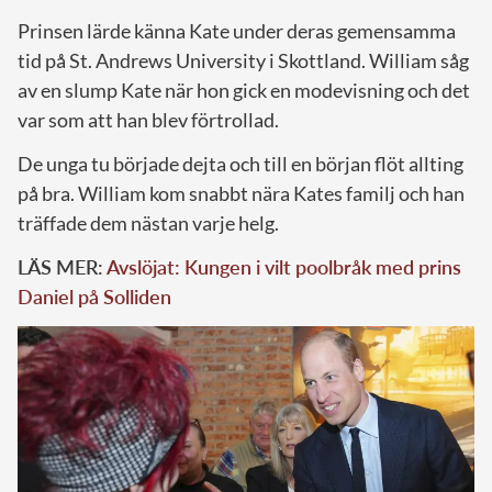
Prinsen lärde känna Kate under deras gemensamma
tid på St. Andrews University i Skottland. William såg
av en slump Kate när hon gick en modevisning och det
var som att han blev förtrollad.
De unga tu började dejta och till en början flöt allting
på bra. William kom snabbt nära Kates familj och han
träffade dem nästan varje helg.
LÄS MER:
Avslöjat: Kungen i vilt poolbråk med prins
Daniel på Solliden