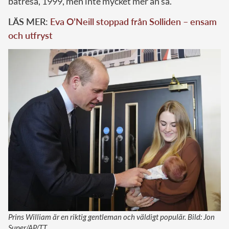
båtresa, 1999, men inte mycket mer än så.
LÄS MER:
Eva O’Neill stoppad från Solliden – ensam
och utfryst
Prins William är en riktig gentleman och väldigt populär. Bild: Jon
Super/AP/TT