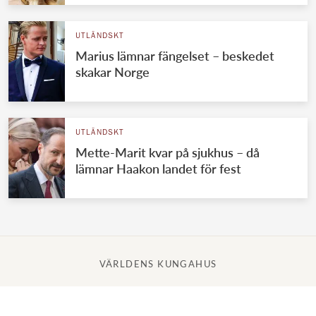
UTLÄNDSKT
Marius lämnar fängelset – beskedet
skakar Norge
UTLÄNDSKT
Mette-Marit kvar på sjukhus – då
lämnar Haakon landet för fest
VÄRLDENS KUNGAHUS
Svenska kungahuset
Brittiska kungahuset
Norska kungahuset
Danska kungahuset
Spanska kungahuset
Nederländska kungahuset