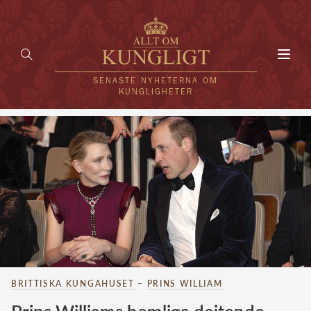
Toggl
navig
SENASTE NYHETERNA OM
KUNGLIGHETER
HEM
KUNGAFAMILJEN
UTLÄNDSKT
KÄNDISAR
VÄRLDENS KUNGAHUS
BRITTISKA KUNGAHUSET
–
PRINS WILLIAM
Svenska kungahuset
REDAKTION
Brittiska kungahuset