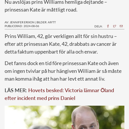
Nu avslöjas prins Williams hemliga dejtande –
prinsessan Kate är måttligt road.
AV: JENNIFER ERIXON
|
BILDER: AP/TT
PUBLICERAD: 2024-08-06
DELA:
P
rins William, 42, gör verkligen allt för sin hustru –
efter att prinsessan Kate, 42, drabbats av cancer är
detta faktum uppenbart för alla och envar.
Det fanns dock en tid före prinsessan Kate och även
om ingen tvivlar på hur hängiven William är så måste
man komma ihåg att han har levt ett annat liv.
LÄS MER:
Hovets besked: Victoria lämnar Öland
efter incident med prins Daniel