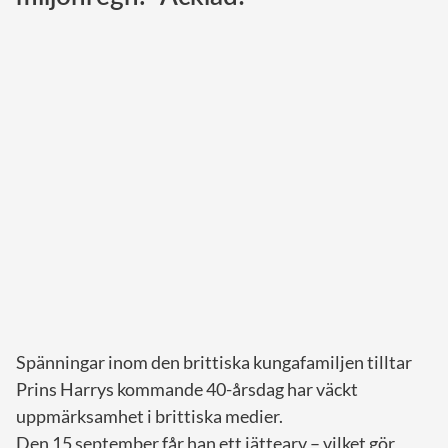
Norska kungahuset
Danska kungahuset
Spanska kungahuset
Nederländska kungahuset
Belgiska kungahuset
Jordanska kungahuset
Luxemburgska storhertighuset
Japanska kejsarhuset
Thailändska kungahuset
Marockanska kungahuset
Spänningar inom den brittiska kungafamiljen tilltar
Monacos furstehus
Prins Harrys kommande 40-årsdag har väckt
uppmärksamhet i brittiska medier.
Den 15 september får han ett jättearv – vilket gör