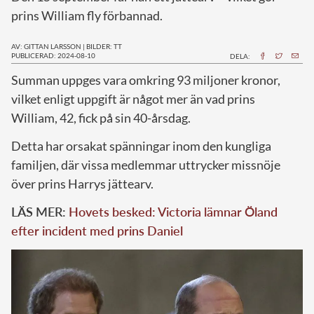
prins William fly förbannad.
AV: GITTAN LARSSON
|
BILDER: TT
PUBLICERAD: 2024-08-10
DELA:
S
umman uppges vara omkring 93 miljoner kronor,
vilket enligt uppgift är något mer än vad prins
William, 42, fick på sin 40-årsdag.
Detta har orsakat spänningar inom den kungliga
familjen, där vissa medlemmar uttrycker missnöje
över prins Harrys jättearv.
LÄS MER:
Hovets besked: Victoria lämnar Öland
efter incident med prins Daniel