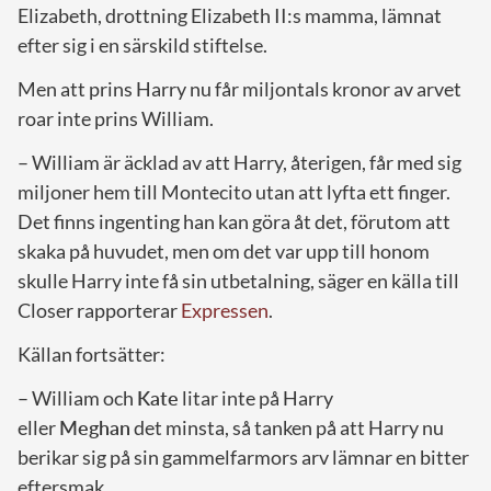
Elizabeth, drottning Elizabeth II:s mamma, lämnat
efter sig i en särskild stiftelse.
Men att prins Harry nu får miljontals kronor av arvet
roar inte prins William.
– William är äcklad av att Harry, återigen, får med sig
miljoner hem till Montecito utan att lyfta ett finger.
Det finns ingenting han kan göra åt det, förutom att
skaka på huvudet, men om det var upp till honom
skulle Harry inte få sin utbetalning, säger en källa till
Closer rapporterar
Expressen
.
Källan fortsätter:
– William och
Kate
litar inte på Harry
eller
Meghan
det minsta, så tanken på att Harry nu
berikar sig på sin gammelfarmors arv lämnar en bitter
eftersmak.