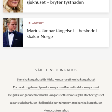
sjukhuset – bryter tystnaden
UTLÄNDSKT
Marius lämnar fängelset – beskedet
skakar Norge
VÄRLDENS KUNGAHUS
Svenska kungahuset
Brittiska kungahuset
Norska kungahuset
Danska kungahuset
Spanska kungahuset
Nederländska kungahuset
Belgiska kungahuset
Jordanska kungahuset
Luxemburgska storhertighuset
Japanska kejsarhuset
Thailändska kungahuset
Marockanska kungahuset
Monacos furstehus