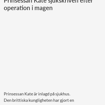
Prinsessan Kate sjukskriven efter
operation i magen
Norska kungahuset
Danska kungahuset
Spanska kungahuset
Nederländska kungahuset
Belgiska kungahuset
Jordanska kungahuset
Luxemburgska storhertighuset
Japanska kejsarhuset
Thailändska kungahuset
Marockanska kungahuset
Monacos furstehus
Prinsessan Kate är inlagd på sjukhus.
Den brittiska kungligheten har gjort en