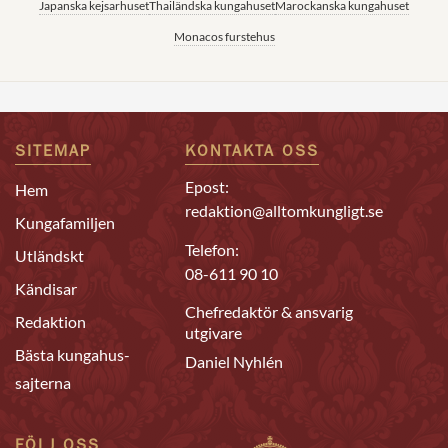
Japanska kejsarhuset
Thailändska kungahuset
Marockanska kungahuset
Monacos furstehus
SITEMAP
KONTAKTA OSS
Epost:
Hem
redaktion@alltomkungligt.se
Kungafamiljen
Telefon:
Utländskt
08-611 90 10
Kändisar
Chefredaktör & ansvarig
Redaktion
utgivare
Bästa kungahus-
Daniel Nyhlén
sajterna
FÖLJ OSS