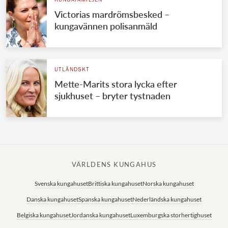
KUNGAFAMILJEN
Victorias mardrömsbesked –
kungavännen polisanmäld
UTLÄNDSKT
Mette-Marits stora lycka efter
sjukhuset – bryter tystnaden
VÄRLDENS KUNGAHUS
Svenska kungahuset
Brittiska kungahuset
Norska kungahuset
Danska kungahuset
Spanska kungahuset
Nederländska kungahuset
Belgiska kungahuset
Jordanska kungahuset
Luxemburgska storhertighuset