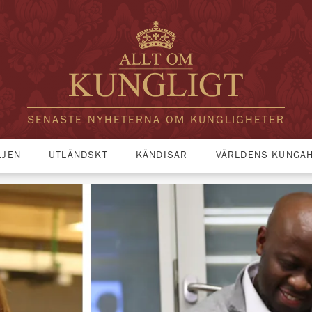
SENASTE NYHETERNA OM KUNGLIGHETER
LJEN
UTLÄNDSKT
KÄNDISAR
VÄRLDENS KUNGA