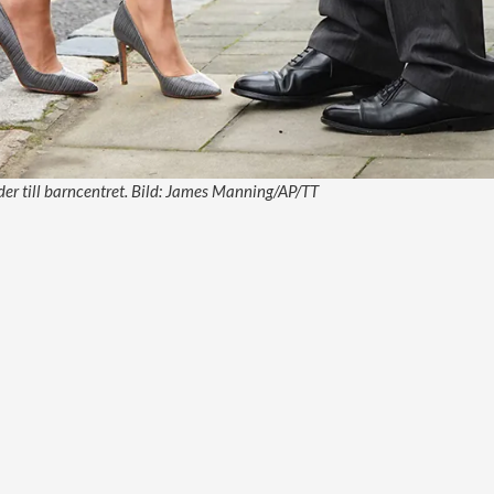
er till barncentret. Bild: James Manning/AP/TT