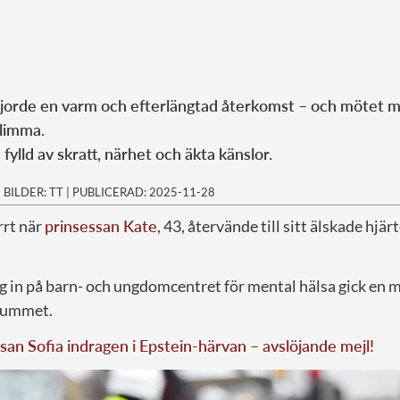
jorde en varm och efterlängtad återkomst – och mötet m
glimma.
fylld av skratt, närhet och äkta känslor.
|
BILDER: TT
|
PUBLICERAD: 2025-11-28
rrt när
prinsessan Kate
, 43, återvände till sitt älskade hjä
g in på barn- och ungdomcentret för mental hälsa gick en m
rummet.
san Sofia indragen i Epstein-härvan – avslöjande mejl!