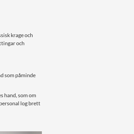
ssisk krage och
ttingar och
nd som påminde
nes hand, som om
personal log brett
”