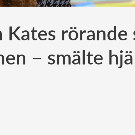
n Kates rörande
nen – smälte hjä