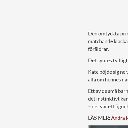
Den omtyckta prins
matchande klackar
föräldrar.
Det syntes tydligt 
Kate böjde sig ner
alla om hennes nat
Ett av de små bar
det instinktivt kä
– det var ett ögon
LÄS MER:
Andra k