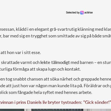
essan, klädd i en elegant grå-svartrutig klänning med kla
, bar med sig en trygghet som smittade av sig på både små
att hon var i sitt esse.
, skrattade varmt och
lekte tålmodigt
med barnen – en stu
urliga förmåga att skapa lugn och kontakt.
nen tog snabbt chansen att söka närhet och greppade hen
nde att just hon var någon man kunde lita på. Föräldrar och 
blick som fångade hela syftet med hennes arbete.
vinnan i prins Daniels liv bryter tystnaden: ”Gick sönder!