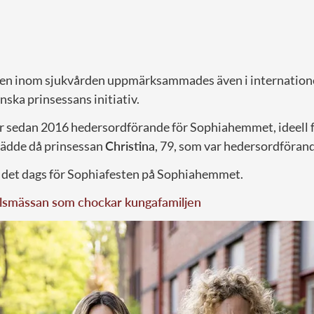
sen inom sjukvården uppmärksammades även i internatione
ska prinsessans initiativ.
är sedan 2016 hedersordförande för Sophiahemmet, ideell 
rädde då prinsessan
Christina
, 79, som var hedersordföran
 det dags för Sophiafesten på Sophiahemmet.
ilsmässan som chockar kungafamiljen