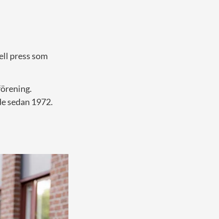
ll press som
förening.
de sedan 1972.