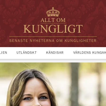
SENASTE NYHETERNA OM KUNGLIGHETER
LJEN
UTLÄNDSKT
KÄNDISAR
VÄRLDENS KUNGA