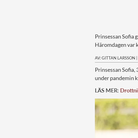
Prinsessan Sofia gi
Häromdagen var ku
AV: GITTAN LARSSON
P
rinsessan Sofia,
under pandemin k
LÄS MER:
Drottni