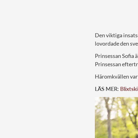
Den viktiga insat
lovordade den sven
Prinsessan Sofia 
Prinsessan eftert
Häromkvällen var
LÄS MER:
Blixtsk