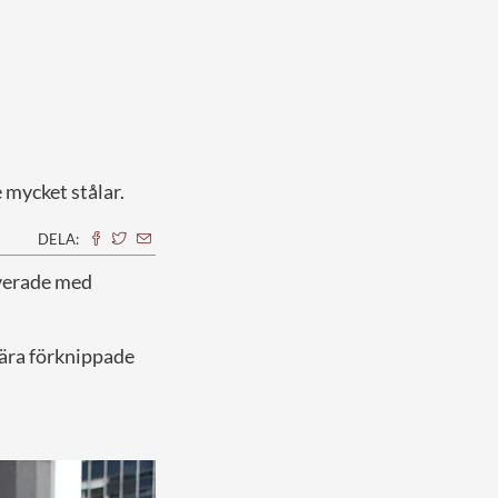
 mycket stålar.
DELA:
lverade med
nära förknippade