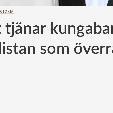
ICTORIA
 tjänar kungaba
listan som över