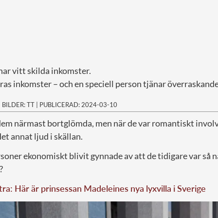
ar vitt skilda inkomster.
as inkomster – och en speciell person tjänar överraskande
|
BILDER: TT
|
PUBLICERAD: 2024-03-10
dem närmast bortglömda, men när de var romantiskt invo
t annat ljud i skällan.
soner ekonomiskt blivit gynnade av att de tidigare var så 
?
tra: Här är prinsessan Madeleines nya lyxvilla i Sverige