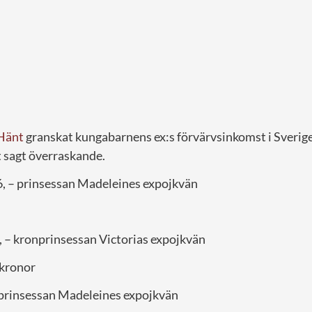
Hänt
granskat kungabarnens ex:s förvärvsinkomst i Sverig
t sagt överraskande.
, – prinsessan Madeleines expojkvän
9, – kronprinsessan Victorias expojkvän
 kronor
– prinsessan Madeleines expojkvän