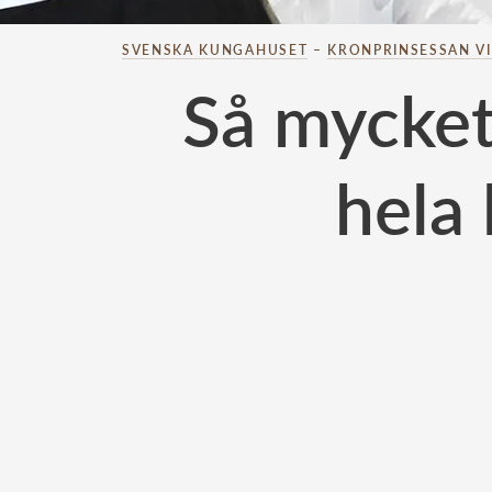
SVENSKA KUNGAHUSET
–
KRONPRINSESSAN V
Så mycket
hela 