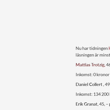
Nu har tidningen
läsningen är mins
Mattias Trotzig
,
46
Inkomst: 0 kronor
Daniel Collert
, 4
Inkomst: 134 200
Erik Granat
, 45, 