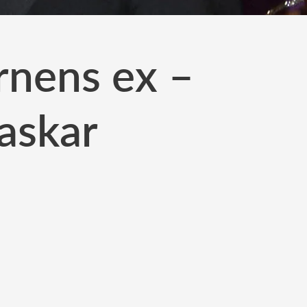
rnens ex –
raskar