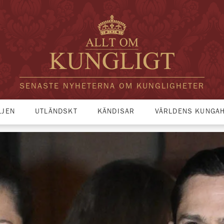
SENASTE NYHETERNA OM KUNGLIGHETER
LJEN
UTLÄNDSKT
KÄNDISAR
VÄRLDENS KUNGA