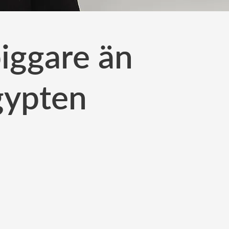
iggare än
gypten