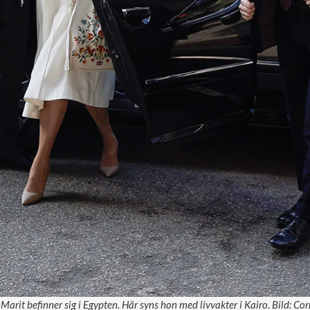
arit befinner sig i Egypten. Här syns hon med livvakter i Kairo. Bild: C