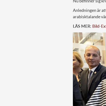
Nu befinner sig k
Anledningen är att
arabisktalande vä
LÄS MER:
Bild-Ex