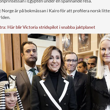
ronprinsessan i Egypten under en spännande resa.
 Norge är på bokmässan i Kairo för att profilera norsk litte
rlden.
tra: Här blir Victoria stridspilot i snabba jaktplanet