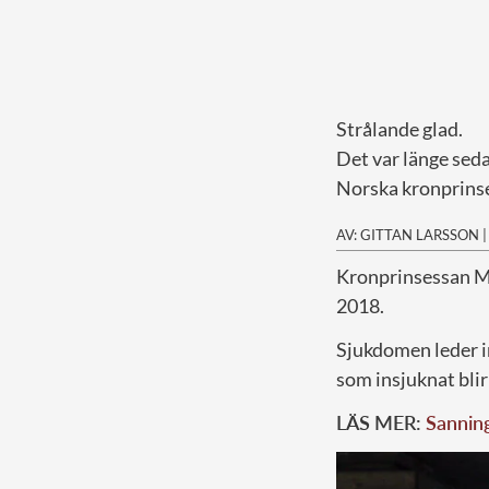
Strålande glad.
Det var länge seda
Norska kronprinse
AV: GITTAN LARSSON
K
ronprinsessan M
2018.
Sjukdomen leder i
som insjuknat blir
LÄS MER:
Sanning