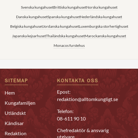
Svenska kungahuset
Brittiska kungahuset
Norska kungahuset
Danska kungahuset
Spanska kungahuset
Nederländska kungahuset
Belgiska kungahuset
Jordanska kungahuset
Luxemburgska storhertighuset
Japanska kejsarhuset
Thailändska kungahuset
Marockanska kungahuset
Monacos furstehus
SITEMAP
KONTAKTA OSS
Epost:
Hem
redaktion@alltomkungligt.se
Kungafamiljen
Telefon:
Utländskt
08-611 90 10
Kändisar
Chefredaktör & ansvarig
Redaktion
utgivare