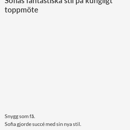
Sofias fantastiska stil på kungligt
toppmöte
Norska kungahuset
Danska kungahuset
Spanska kungahuset
Nederländska kungahuset
Belgiska kungahuset
Jordanska kungahuset
Luxemburgska storhertighuset
Japanska kejsarhuset
Thailändska kungahuset
Marockanska kungahuset
Monacos furstehus
Snygg som få.
Sofia gjorde succé med sin nya stil.