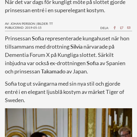
När det var dags för kungligt möte på slottet gjorde
prinsessan entré i en superelegant kostym.
AV: JOHAN PERSSON
|
BILDER: TT
PUBLICERAD: 2019-05-15
DELA:
P
rinsessan
Sofia
representerade kungahuset när hon
tillsammans med drottning
Silvia
närvarade på
Dementia Forum X på Kungliga slottet. Särkilt
inbjudna var också ex-drottningen
Sofia
av Spanien
och prinsessan
Takamado
av Japan.
Sofia tog ut svängarna med sin nya stil och gjorde
entré i en elegant ljusblå kostym av märket Tiger of
Sweden.