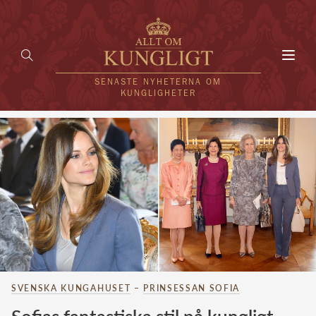
Toggl
navig
SENASTE NYHETERNA OM
KUNGLIGHETER
HEM
KUNGAFAMILJEN
UTLÄNDSKT
KÄNDISAR
VÄRLDENS KUNGAHUS
SVENSKA KUNGAHUSET
–
PRINSESSAN SOFIA
Svenska kungahuset
REDAKTION
Brittiska kungahuset