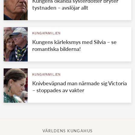
Kungens okända systerdotter bryter
tystnaden – avslöjar allt
KUNGAFAMILJEN
Kungens kärleksmys med Silvia – se
romantiska bilderna!
KUNGAFAMILJEN
Knivbeväpnad man närmade sig Victoria
– stoppades av vakter
VÄRLDENS KUNGAHUS