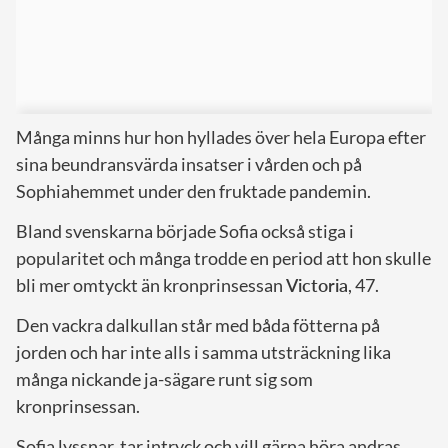
Många minns hur hon hyllades över hela Europa efter
sina beundransvärda insatser i vården och på
Sophiahemmet under den fruktade pandemin.
Bland svenskarna började Sofia också stiga i
popularitet och många trodde en period att hon skulle
bli mer omtyckt än kronprinsessan
Victoria
, 47.
Den vackra dalkullan står med båda fötterna på
jorden och har inte alls i samma utsträckning lika
många nickande ja-sägare runt sig som
kronprinsessan.
Sofia lyssnar, tar intryck och vill gärna höra andras