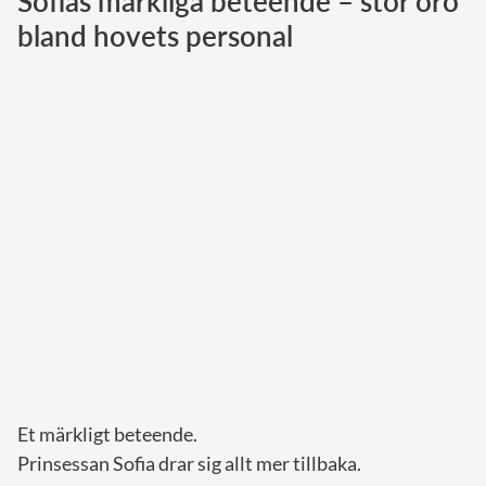
Sofias märkliga beteende – stor oro
bland hovets personal
Norska kungahuset
Danska kungahuset
Spanska kungahuset
Nederländska kungahuset
Belgiska kungahuset
Jordanska kungahuset
Luxemburgska storhertighuset
Japanska kejsarhuset
Thailändska kungahuset
Marockanska kungahuset
Monacos furstehus
Et märkligt beteende.
Prinsessan Sofia drar sig allt mer tillbaka.