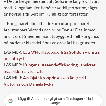
– Det är bekymmersamt att Sofia inte längre vill vara
med. Kungafamiljen behöver verkligen henne, säger
en hovkälla till Allt om Kungligt och fortsätter:
– Kungaparet blir allt äldre och utan prinsparet
återstår bara Victoria och prins
Daniel
. Det är med
andra ord få medlemmar att bygga ett helt kungahus
på, så det är klart det finns en oro där i bakgrunden.
LÄS MER:
Eva O’Neill stoppad från Solliden – ensam
och utfryst
LÄS MER:
Kungens utseendeförändring i ansiktet –
nya bilderna visar allt
LÄS MER:
Avslöjat: Kronprinsessan är gravid –
Victorias och Daniels lycka!
Lägg till
Allt om Kungligt
som föredragen källa i
Google