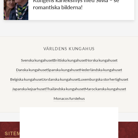
Kungens kärleksmys med Silvia – se
romantiska bilderna!
VÄRLDENS KUNGAHUS
Svenska kungahuset
Brittiska kungahuset
Norska kungahuset
Danska kungahuset
Spanska kungahuset
Nederländska kungahuset
Belgiska kungahuset
Jordanska kungahuset
Luxemburgska storhertighuset
Japanska kejsarhuset
Thailändska kungahuset
Marockanska kungahuset
Monacos furstehus
SITEMAP
KONTAKTA OSS