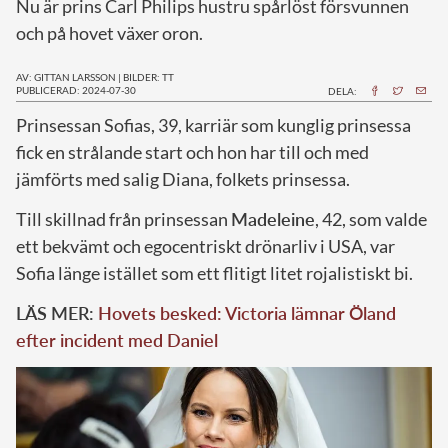
Nu är prins Carl Philips hustru spårlöst försvunnen
och på hovet växer oron.
AV: GITTAN LARSSON
|
BILDER: TT
PUBLICERAD: 2024-07-30
DELA:
P
rinsessan Sofias, 39, karriär som kunglig prinsessa
fick en strålande start och hon har till och med
jämförts med salig Diana, folkets prinsessa.
Till skillnad från prinsessan
Madeleine
, 42, som valde
ett bekvämt och egocentriskt drönarliv i USA, var
Sofia länge istället som ett flitigt litet rojalistiskt bi.
LÄS MER:
Hovets besked: Victoria lämnar Öland
efter incident med Daniel