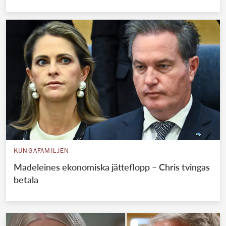
KUNGAFAMILJEN
Madeleines ekonomiska jätteflopp – Chris tvingas
betala