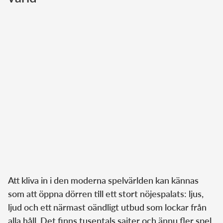
Norska kungahuset
Danska kungahuset
Spanska kungahuset
Nederländska kungahuset
Belgiska kungahuset
Jordanska kungahuset
Luxemburgska storhertighuset
Japanska kejsarhuset
Thailändska kungahuset
Marockanska kungahuset
Att kliva in i den moderna spelvärlden kan kännas
Monacos furstehus
som att öppna dörren till ett stort nöjespalats: ljus,
ljud och ett närmast oändligt utbud som lockar från
alla håll. Det finns tusentals sajter och ännu fler spel,