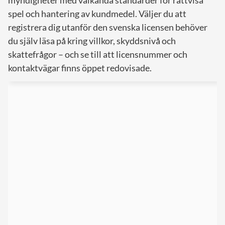
spel och hantering av kundmedel. Väljer du att
registrera dig utanför den svenska licensen behöver
du själv läsa på kring villkor, skyddsnivå och
skattefrågor – och se till att licensnummer och
kontaktvägar finns öppet redovisade.