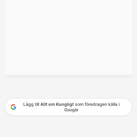
Lägg till
Allt om Kungligt
som föredragen källa i
Google