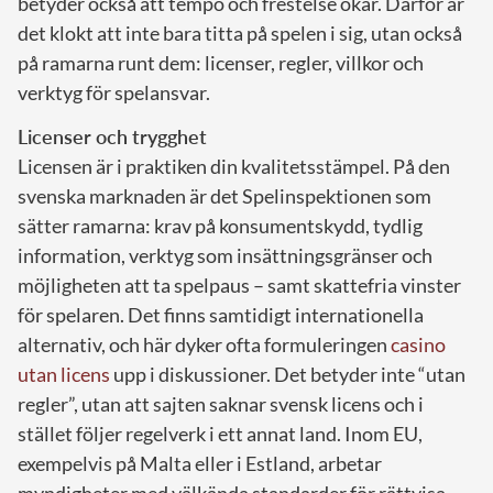
betyder också att tempo och frestelse ökar. Därför är
det klokt att inte bara titta på spelen i sig, utan också
på ramarna runt dem: licenser, regler, villkor och
verktyg för spelansvar.
Licenser och trygghet
Licensen är i praktiken din kvalitetsstämpel. På den
svenska marknaden är det Spelinspektionen som
sätter ramarna: krav på konsumentskydd, tydlig
information, verktyg som insättningsgränser och
möjligheten att ta spelpaus – samt skattefria vinster
för spelaren. Det finns samtidigt internationella
alternativ, och här dyker ofta formuleringen
casino
utan licens
upp i diskussioner. Det betyder inte “utan
regler”, utan att sajten saknar svensk licens och i
stället följer regelverk i ett annat land. Inom EU,
exempelvis på Malta eller i Estland, arbetar
myndigheter med välkända standarder för rättvisa