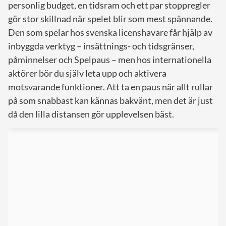
personlig budget, en tidsram och ett par stoppregler
gör stor skillnad när spelet blir som mest spännande.
Den som spelar hos svenska licenshavare får hjälp av
inbyggda verktyg – insättnings- och tidsgränser,
påminnelser och Spelpaus – men hos internationella
aktörer bör du själv leta upp och aktivera
motsvarande funktioner. Att ta en paus när allt rullar
på som snabbast kan kännas bakvänt, men det är just
då den lilla distansen gör upplevelsen bäst.