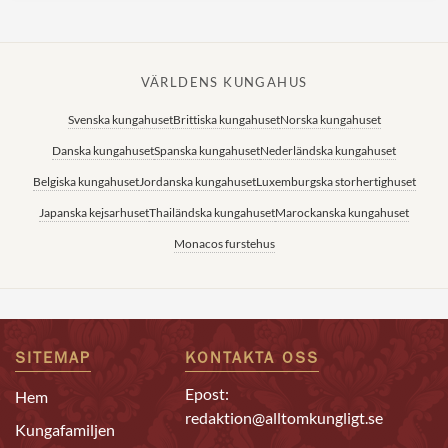
VÄRLDENS KUNGAHUS
Svenska kungahuset
Brittiska kungahuset
Norska kungahuset
Danska kungahuset
Spanska kungahuset
Nederländska kungahuset
Belgiska kungahuset
Jordanska kungahuset
Luxemburgska storhertighuset
Japanska kejsarhuset
Thailändska kungahuset
Marockanska kungahuset
Monacos furstehus
SITEMAP
KONTAKTA OSS
Epost:
Hem
redaktion@alltomkungligt.se
Kungafamiljen