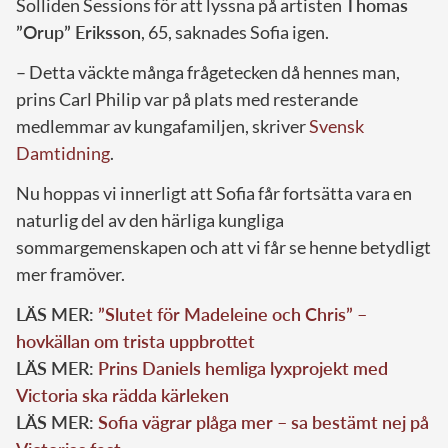
Solliden Sessions för att lyssna på artisten
Thomas
”Orup” Eriksson
, 65, saknades Sofia igen.
– Detta väckte många frågetecken då hennes man,
prins Carl Philip var på plats med resterande
medlemmar av kungafamiljen, skriver
Svensk
Damtidning
.
Nu hoppas vi innerligt att Sofia får fortsätta vara en
naturlig del av den härliga kungliga
sommargemenskapen och att vi får se henne betydligt
mer framöver.
LÄS MER:
”Slutet för Madeleine och Chris” –
hovkällan om trista uppbrottet
LÄS MER:
Prins Daniels hemliga lyxprojekt med
Victoria ska rädda kärleken
LÄS MER:
Sofia vägrar plåga mer – sa bestämt nej på