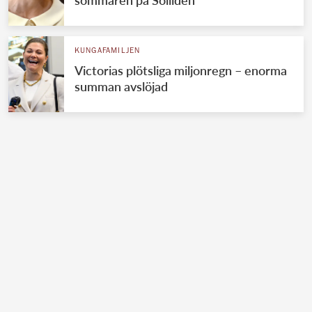
sommaren på Solliden
KUNGAFAMILJEN
Victorias plötsliga miljonregn – enorma
summan avslöjad