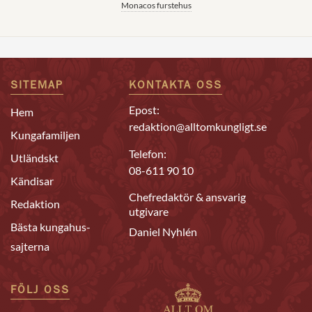
Monacos furstehus
SITEMAP
KONTAKTA OSS
Epost:
Hem
redaktion@alltomkungligt.se
Kungafamiljen
Telefon:
Utländskt
08-611 90 10
Kändisar
Chefredaktör & ansvarig
Redaktion
utgivare
Bästa kungahus-
Daniel Nyhlén
sajterna
FÖLJ OSS