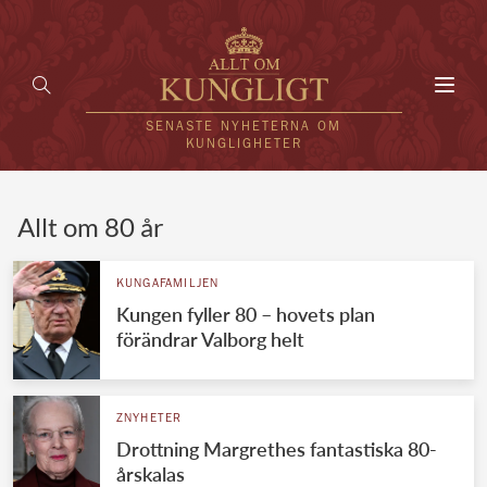
Toggl
navig
SENASTE NYHETERNA OM
KUNGLIGHETER
HEM
Allt om 80 år
KUNGAFAMILJEN
KUNGAFAMILJEN
Kungen fyller 80 – hovets plan
UTLÄNDSKT
förändrar Valborg helt
KÄNDISAR
VÄRLDENS KUNGAHUS
ZNYHETER
Drottning Margrethes fantastiska 80-
Svenska kungahuset
REDAKTION
årskalas
Brittiska kungahuset