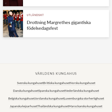
Norska kungahuset
UTLÄNDSKT
Danska kungahuset
Drottning Margrethes gigantiska
Spanska kungahuset
födelsedagsfest
Nederländska kungahuset
Belgiska kungahuset
Jordanska kungahuset
Luxemburgska storhertighuset
Japanska kejsarhuset
VÄRLDENS KUNGAHUS
Thailändska kungahuset
Svenska kungahuset
Brittiska kungahuset
Norska kungahuset
Marockanska kungahuset
Danska kungahuset
Spanska kungahuset
Nederländska kungahuset
Monacos furstehus
Belgiska kungahuset
Jordanska kungahuset
Luxemburgska storhertighuset
Japanska kejsarhuset
Thailändska kungahuset
Marockanska kungahuset