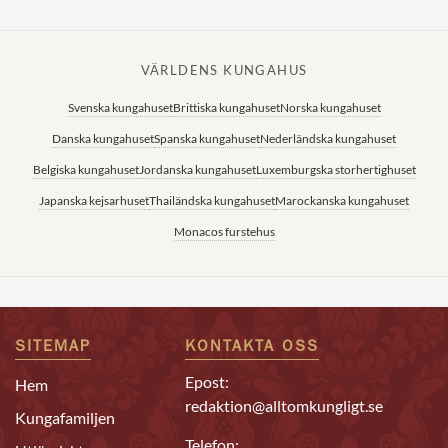
VÄRLDENS KUNGAHUS
Svenska kungahuset
Brittiska kungahuset
Norska kungahuset
Danska kungahuset
Spanska kungahuset
Nederländska kungahuset
Belgiska kungahuset
Jordanska kungahuset
Luxemburgska storhertighuset
Japanska kejsarhuset
Thailändska kungahuset
Marockanska kungahuset
Monacos furstehus
SITEMAP
KONTAKTA OSS
Epost:
Hem
redaktion@alltomkungligt.se
Kungafamiljen
Telefon: