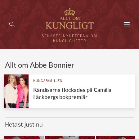
Toggl
navig
SENASTE NYHETERNA OM
KUNGLIGHETER
HEM
Allt om Abbe Bonnier
KUNGAFAMILJEN
KUNGAFAMILJEN
Kändisarna flockades på Camilla
UTLÄNDSKT
Läckbergs bokpremiär
KÄNDISAR
VÄRLDENS KUNGAHUS
Hetast just nu
Svenska kungahuset
REDAKTION
Brittiska kungahuset