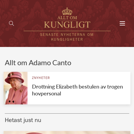
Toggl
navig
SENASTE NYHETERNA OM
KUNGLIGHETER
HEM
Allt om Adamo Canto
KUNGAFAMILJEN
ZNYHETER
Drottning Elizabeth bestulen av trogen
UTLÄNDSKT
hovpersonal
KÄNDISAR
VÄRLDENS KUNGAHUS
Hetast just nu
Svenska kungahuset
REDAKTION
Brittiska kungahuset