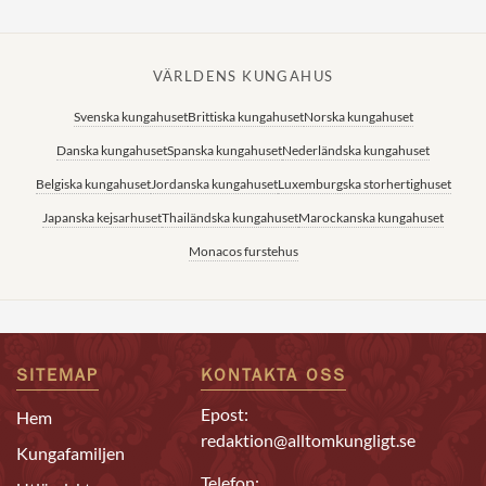
VÄRLDENS KUNGAHUS
Svenska kungahuset
Brittiska kungahuset
Norska kungahuset
Danska kungahuset
Spanska kungahuset
Nederländska kungahuset
Belgiska kungahuset
Jordanska kungahuset
Luxemburgska storhertighuset
Japanska kejsarhuset
Thailändska kungahuset
Marockanska kungahuset
Monacos furstehus
SITEMAP
KONTAKTA OSS
Epost:
Hem
redaktion@alltomkungligt.se
Kungafamiljen
Telefon: