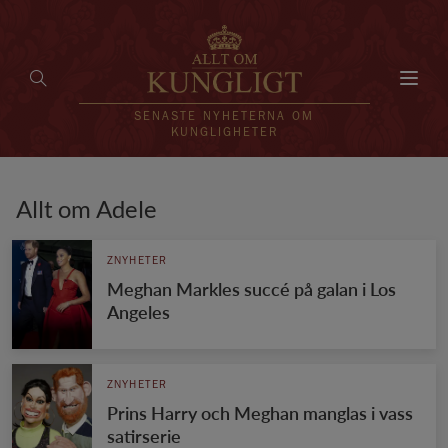
Toggl
navig
SENASTE NYHETERNA OM
KUNGLIGHETER
HEM
Allt om Adele
KUNGAFAMILJEN
ZNYHETER
Meghan Markles succé på galan i Los
UTLÄNDSKT
Angeles
KÄNDISAR
VÄRLDENS KUNGAHUS
ZNYHETER
Prins Harry och Meghan manglas i vass
Svenska kungahuset
REDAKTION
satirserie
Brittiska kungahuset