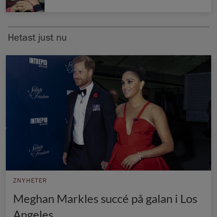
Norska kungahuset
Danska kungahuset
Hetast just nu
Spanska kungahuset
Nederländska kungahuset
Belgiska kungahuset
Jordanska kungahuset
Luxemburgska storhertighuset
Japanska kejsarhuset
Thailändska kungahuset
Marockanska kungahuset
ZNYHETER
Monacos furstehus
Meghan Markles succé på galan i Los
Angeles