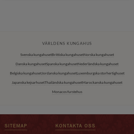
VÄRLDENS KUNGAHUS
Svenska kungahuset
Brittiska kungahuset
Norska kungahuset
Danska kungahuset
Spanska kungahuset
Nederländska kungahuset
Belgiska kungahuset
Jordanska kungahuset
Luxemburgska storhertighuset
Japanska kejsarhuset
Thailändska kungahuset
Marockanska kungahuset
Monacos furstehus
SITEMAP
KONTAKTA OSS