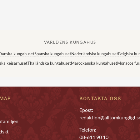
VÄRLDENS KUNGAHUS
Danska kungahuset
Spanska kungahuset
Nederländska kungahuset
Belgiska ku
ska kejsarhuset
Thailändska kungahuset
Marockanska kungahuset
Monacos fur
EMAP
KONTAKTA OSS
Epost:
redaktion@alltomkungligt.s
familjen
Telefon:
dskt
08-611 90 10