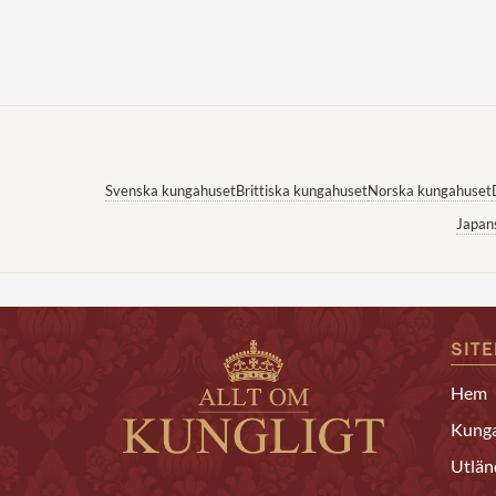
Svenska kungahuset
Brittiska kungahuset
Norska kungahuset
Japan
SIT
Hem
Kunga
Utlän