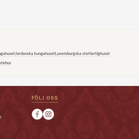
ngahuset
Jordanska kungahuset
Luxemburgska storhertighuset
stehus
FÖLJ OSS
e