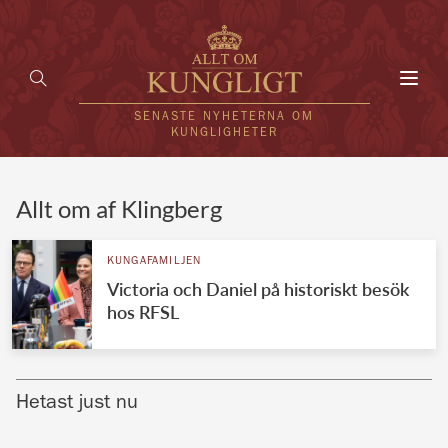
Toggl
navig
SENASTE NYHETERNA OM
KUNGLIGHETER
HEM
Allt om af Klingberg
KUNGAFAMILJEN
KUNGAFAMILJEN
Victoria och Daniel på historiskt besök
UTLÄNDSKT
hos RFSL
KÄNDISAR
VÄRLDENS KUNGAHUS
Hetast just nu
Svenska kungahuset
REDAKTION
Brittiska kungahuset