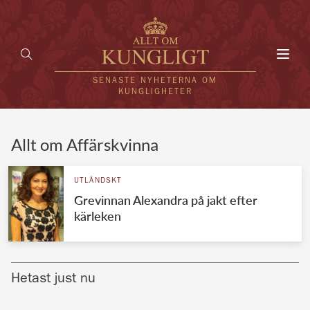
Toggl
navig
SENASTE NYHETERNA OM
KUNGLIGHETER
HEM
Allt om Affärskvinna
KUNGAFAMILJEN
UTLÄNDSKT
Grevinnan Alexandra på jakt efter
UTLÄNDSKT
kärleken
KÄNDISAR
VÄRLDENS KUNGAHUS
Hetast just nu
Svenska kungahuset
REDAKTION
Brittiska kungahuset