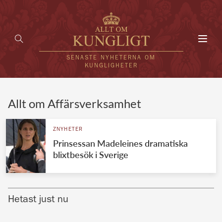
Toggl
navig
SENASTE NYHETERNA OM
KUNGLIGHETER
HEM
Allt om Affärsverksamhet
KUNGAFAMILJEN
ZNYHETER
Prinsessan Madeleines dramatiska
UTLÄNDSKT
blixtbesök i Sverige
KÄNDISAR
VÄRLDENS KUNGAHUS
Hetast just nu
Svenska kungahuset
REDAKTION
Brittiska kungahuset