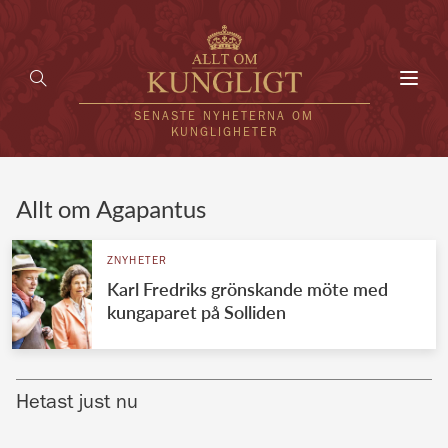
Toggl
navig
SENASTE NYHETERNA OM
KUNGLIGHETER
HEM
Allt om Agapantus
KUNGAFAMILJEN
ZNYHETER
Karl Fredriks grönskande möte med
UTLÄNDSKT
kungaparet på Solliden
KÄNDISAR
VÄRLDENS KUNGAHUS
Hetast just nu
Svenska kungahuset
REDAKTION
Brittiska kungahuset