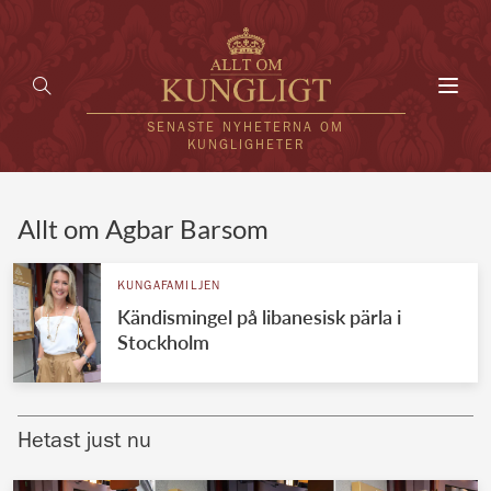
Toggl
navig
SENASTE NYHETERNA OM
KUNGLIGHETER
HEM
Allt om Agbar Barsom
KUNGAFAMILJEN
KUNGAFAMILJEN
Kändismingel på libanesisk pärla i
UTLÄNDSKT
Stockholm
KÄNDISAR
VÄRLDENS KUNGAHUS
Hetast just nu
Svenska kungahuset
REDAKTION
Brittiska kungahuset