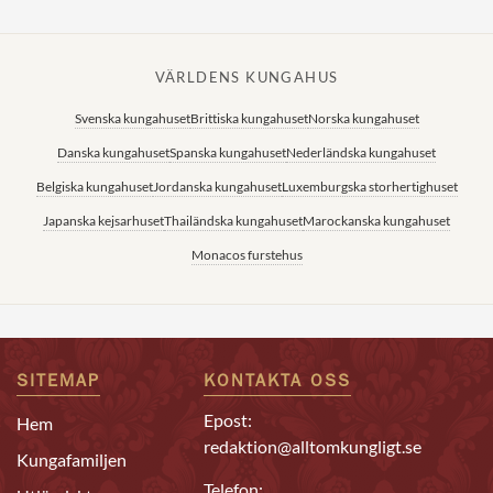
VÄRLDENS KUNGAHUS
Svenska kungahuset
Brittiska kungahuset
Norska kungahuset
Danska kungahuset
Spanska kungahuset
Nederländska kungahuset
Belgiska kungahuset
Jordanska kungahuset
Luxemburgska storhertighuset
Japanska kejsarhuset
Thailändska kungahuset
Marockanska kungahuset
Monacos furstehus
SITEMAP
KONTAKTA OSS
Epost:
Hem
redaktion@alltomkungligt.se
Kungafamiljen
Telefon: