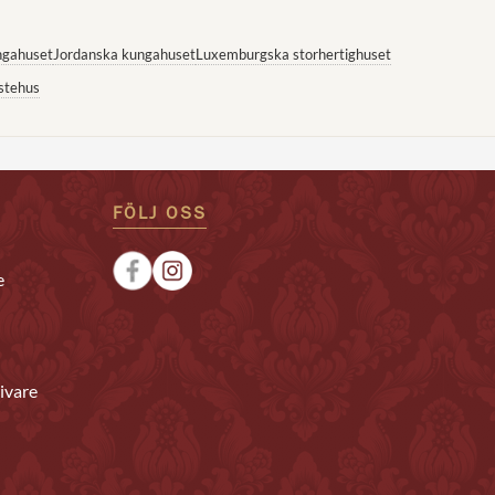
ngahuset
Jordanska kungahuset
Luxemburgska storhertighuset
stehus
FÖLJ OSS
e
ivare