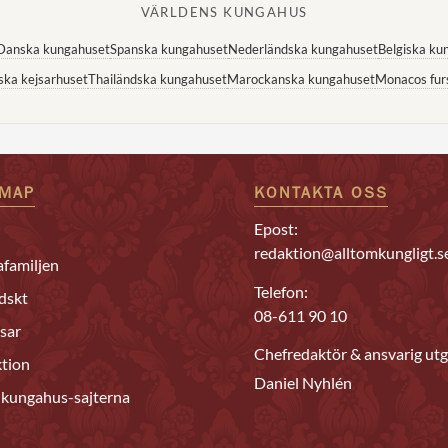
VÄRLDENS KUNGAHUS
Danska kungahuset
Spanska kungahuset
Nederländska kungahuset
Belgiska ku
ska kejsarhuset
Thailändska kungahuset
Marockanska kungahuset
Monacos fur
EMAP
KONTAKTA OSS
Epost:
redaktion@alltomkungligt.s
familjen
Telefon:
dskt
08-611 90 10
sar
Chefredaktör & ansvarig utg
tion
Daniel Nyhlén
 kungahus-sajterna