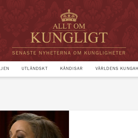
SENASTE NYHETERNA OM KUNGLIGHETER
LJEN
UTLÄNDSKT
KÄNDISAR
VÄRLDENS KUNGA