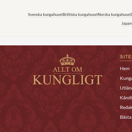
Svenska kungahuset
Brittiska kungahuset
Norska kungahuset
Japan
SIT
Hem
Kunga
Utlän
Kändi
Redak
Bästa