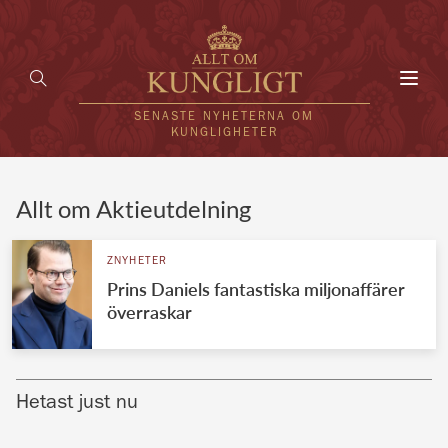
Toggl
navig
SENASTE NYHETERNA OM
KUNGLIGHETER
HEM
Allt om Aktieutdelning
KUNGAFAMILJEN
ZNYHETER
Prins Daniels fantastiska miljonaffärer
UTLÄNDSKT
överraskar
KÄNDISAR
VÄRLDENS KUNGAHUS
Hetast just nu
Svenska kungahuset
REDAKTION
Brittiska kungahuset