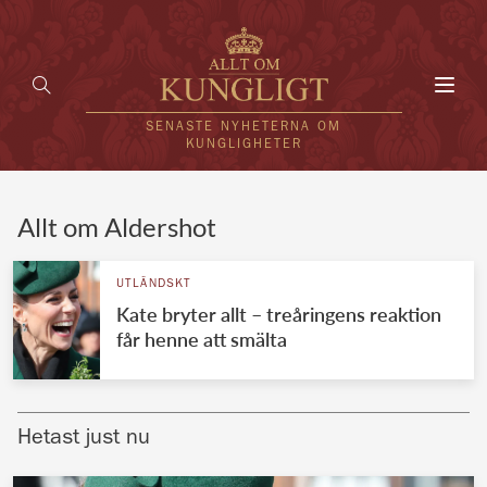
Toggl
navig
SENASTE NYHETERNA OM
KUNGLIGHETER
HEM
Allt om Aldershot
KUNGAFAMILJEN
UTLÄNDSKT
Kate bryter allt – treåringens reaktion
UTLÄNDSKT
får henne att smälta
KÄNDISAR
VÄRLDENS KUNGAHUS
Hetast just nu
Svenska kungahuset
REDAKTION
Brittiska kungahuset