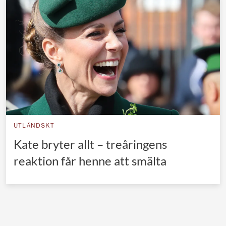
Norska kungahuset
Danska kungahuset
Spanska kungahuset
Nederländska kungahuset
Belgiska kungahuset
Jordanska kungahuset
Luxemburgska storhertighuset
UTLÄNDSKT
Japanska kejsarhuset
Kate bryter allt – treåringens
reaktion får henne att smälta
Thailändska kungahuset
Marockanska kungahuset
Monacos furstehus