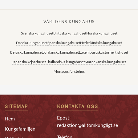
VÄRLDENS KUNGAHUS
Svenska kungahuset
Brittiska kungahuset
Norska kungahuset
Danska kungahuset
Spanska kungahuset
Nederländska kungahuset
Belgiska kungahuset
Jordanska kungahuset
Luxemburgska storhertighuset
Japanska kejsarhuset
Thailändska kungahuset
Marockanska kungahuset
Monacos furstehus
SITEMAP
KONTAKTA OSS
Epost:
Hem
redaktion@alltomkungligt.se
Kungafamiljen
Telefon: