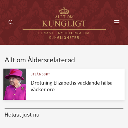
Toggl
navig
SENASTE NYHETERNA OM
KUNGLIGHETER
HEM
Allt om Åldersrelaterad
KUNGAFAMILJEN
UTLÄNDSKT
Drottning Elizabeths vacklande hälsa
UTLÄNDSKT
väcker oro
KÄNDISAR
VÄRLDENS KUNGAHUS
Hetast just nu
Svenska kungahuset
REDAKTION
Brittiska kungahuset