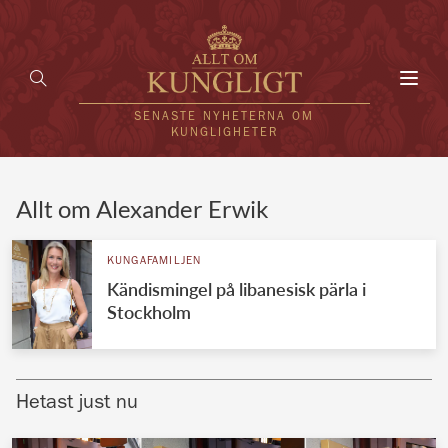
Toggl
navig
SENASTE NYHETERNA OM
KUNGLIGHETER
HEM
Allt om Alexander Erwik
KUNGAFAMILJEN
KUNGAFAMILJEN
Kändismingel på libanesisk pärla i
UTLÄNDSKT
Stockholm
KÄNDISAR
VÄRLDENS KUNGAHUS
Hetast just nu
Svenska kungahuset
REDAKTION
Brittiska kungahuset