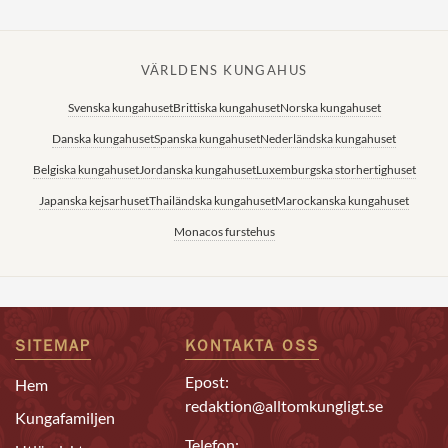
VÄRLDENS KUNGAHUS
Svenska kungahuset
Brittiska kungahuset
Norska kungahuset
Danska kungahuset
Spanska kungahuset
Nederländska kungahuset
Belgiska kungahuset
Jordanska kungahuset
Luxemburgska storhertighuset
Japanska kejsarhuset
Thailändska kungahuset
Marockanska kungahuset
Monacos furstehus
SITEMAP
KONTAKTA OSS
Epost:
Hem
redaktion@alltomkungligt.se
Kungafamiljen
Telefon: