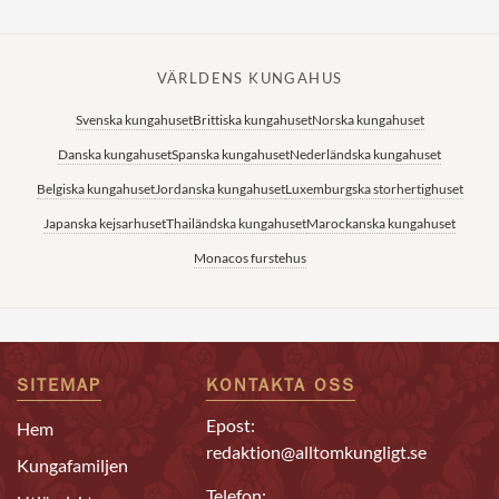
VÄRLDENS KUNGAHUS
Svenska kungahuset
Brittiska kungahuset
Norska kungahuset
Danska kungahuset
Spanska kungahuset
Nederländska kungahuset
Belgiska kungahuset
Jordanska kungahuset
Luxemburgska storhertighuset
Japanska kejsarhuset
Thailändska kungahuset
Marockanska kungahuset
Monacos furstehus
SITEMAP
KONTAKTA OSS
Epost:
Hem
redaktion@alltomkungligt.se
Kungafamiljen
Telefon: