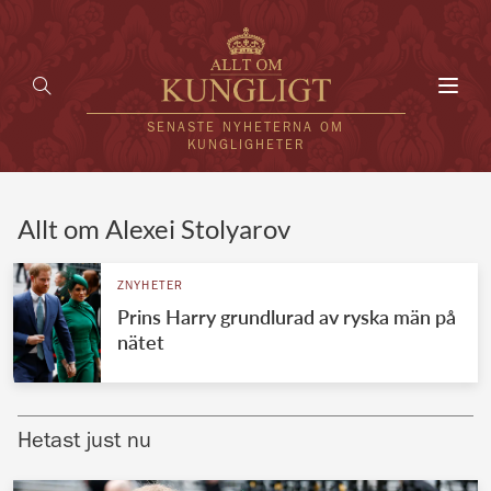
Toggl
navig
SENASTE NYHETERNA OM
KUNGLIGHETER
HEM
Allt om Alexei Stolyarov
KUNGAFAMILJEN
ZNYHETER
Prins Harry grundlurad av ryska män på
UTLÄNDSKT
nätet
KÄNDISAR
VÄRLDENS KUNGAHUS
Hetast just nu
Svenska kungahuset
REDAKTION
Brittiska kungahuset