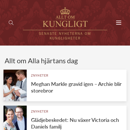
Toggl
navig
SENASTE NYHETERNA OM
KUNGLIGHETER
HEM
Allt om Alla hjärtans dag
KUNGAFAMILJEN
ZNYHETER
Meghan Markle gravid igen – Archie blir
UTLÄNDSKT
storebror
KÄNDISAR
VÄRLDENS KUNGAHUS
ZNYHETER
Glädjebeskedet: Nu växer Victoria och
Svenska kungahuset
REDAKTION
Daniels familj
Brittiska kungahuset