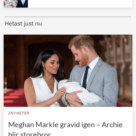
Norska kungahuset
Danska kungahuset
Hetast just nu
Spanska kungahuset
Nederländska kungahuset
Belgiska kungahuset
Jordanska kungahuset
Luxemburgska storhertighuset
Japanska kejsarhuset
Thailändska kungahuset
Marockanska kungahuset
ZNYHETER
Monacos furstehus
Meghan Markle gravid igen – Archie
blir storebror