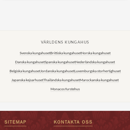
VÄRLDENS KUNGAHUS
Svenska kungahuset
Brittiska kungahuset
Norska kungahuset
Danska kungahuset
Spanska kungahuset
Nederländska kungahuset
Belgiska kungahuset
Jordanska kungahuset
Luxemburgska storhertighuset
Japanska kejsarhuset
Thailändska kungahuset
Marockanska kungahuset
Monacos furstehus
SITEMAP
KONTAKTA OSS