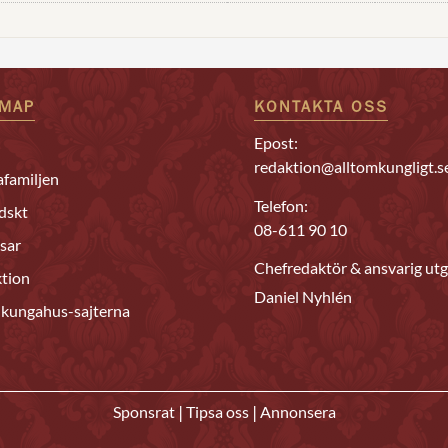
EMAP
KONTAKTA OSS
Epost:
redaktion@alltomkungligt.s
familjen
Telefon:
dskt
08-611 90 10
sar
Chefredaktör & ansvarig utg
tion
Daniel Nyhlén
 kungahus-sajterna
|
|
Sponsrat
Tipsa oss
Annonsera