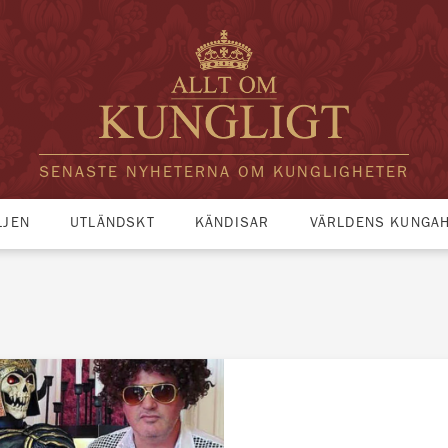
SENASTE NYHETERNA OM KUNGLIGHETER
LJEN
UTLÄNDSKT
KÄNDISAR
VÄRLDENS KUNGA