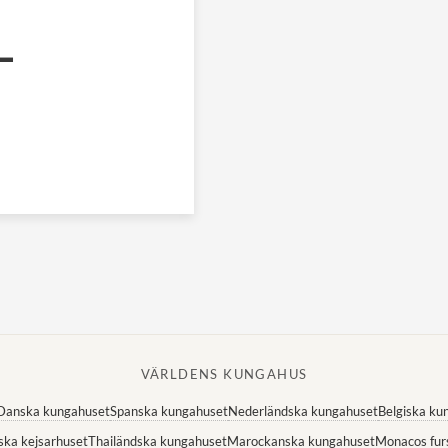
-
VÄRLDENS KUNGAHUS
Danska kungahuset
Spanska kungahuset
Nederländska kungahuset
Belgiska ku
ska kejsarhuset
Thailändska kungahuset
Marockanska kungahuset
Monacos fur