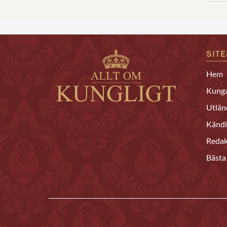
SIT
Hem
Kunga
Utlän
Kändi
Redak
Bästa