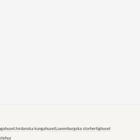
ngahuset
Jordanska kungahuset
Luxemburgska storhertighuset
stehus