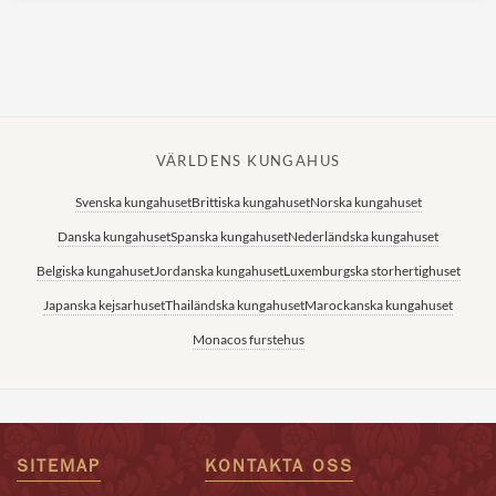
VÄRLDENS KUNGAHUS
Svenska kungahuset
Brittiska kungahuset
Norska kungahuset
Danska kungahuset
Spanska kungahuset
Nederländska kungahuset
Belgiska kungahuset
Jordanska kungahuset
Luxemburgska storhertighuset
Japanska kejsarhuset
Thailändska kungahuset
Marockanska kungahuset
Monacos furstehus
SITEMAP
KONTAKTA OSS