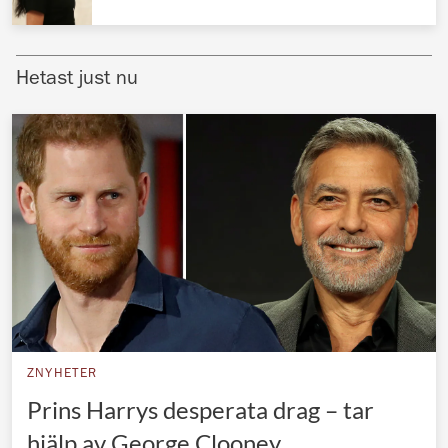
Norska kungahuset
Danska kungahuset
Hetast just nu
Spanska kungahuset
Nederländska kungahuset
Belgiska kungahuset
Jordanska kungahuset
Luxemburgska storhertighuset
Japanska kejsarhuset
Thailändska kungahuset
Marockanska kungahuset
ZNYHETER
Monacos furstehus
Prins Harrys desperata drag – tar
hjälp av George Clooney