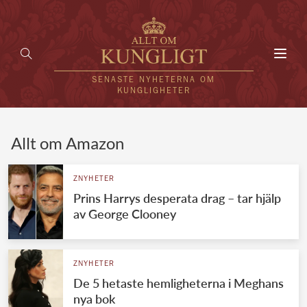
Toggl
navig
SENASTE NYHETERNA OM
KUNGLIGHETER
HEM
Allt om Amazon
KUNGAFAMILJEN
ZNYHETER
Prins Harrys desperata drag – tar hjälp
UTLÄNDSKT
av George Clooney
KÄNDISAR
VÄRLDENS KUNGAHUS
ZNYHETER
De 5 hetaste hemligheterna i Meghans
Svenska kungahuset
REDAKTION
nya bok
Brittiska kungahuset