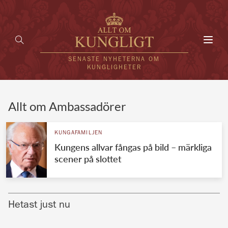
Toggl
navig
SENASTE NYHETERNA OM
KUNGLIGHETER
HEM
Allt om Ambassadörer
KUNGAFAMILJEN
KUNGAFAMILJEN
Kungens allvar fångas på bild – märkliga
UTLÄNDSKT
scener på slottet
KÄNDISAR
VÄRLDENS KUNGAHUS
Hetast just nu
Svenska kungahuset
REDAKTION
Brittiska kungahuset