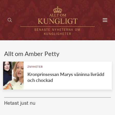
Toggl
navig
SENASTE NYHETERNA OM
KUNGLIGHETER
HEM
Allt om Amber Petty
KUNGAFAMILJEN
ZNYHETER
Kronprinsessan Marys väninna livrädd
UTLÄNDSKT
och chockad
KÄNDISAR
VÄRLDENS KUNGAHUS
Hetast just nu
Svenska kungahuset
REDAKTION
Brittiska kungahuset