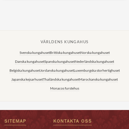
VÄRLDENS KUNGAHUS
Svenska kungahuset
Brittiska kungahuset
Norska kungahuset
Danska kungahuset
Spanska kungahuset
Nederländska kungahuset
Belgiska kungahuset
Jordanska kungahuset
Luxemburgska storhertighuset
Japanska kejsarhuset
Thailändska kungahuset
Marockanska kungahuset
Monacos furstehus
SITEMAP
KONTAKTA OSS