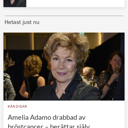
Norska kungahuset
Danska kungahuset
Hetast just nu
Spanska kungahuset
Nederländska kungahuset
Belgiska kungahuset
Jordanska kungahuset
Luxemburgska storhertighuset
Japanska kejsarhuset
Thailändska kungahuset
Marockanska kungahuset
KÄNDISAR
Monacos furstehus
Amelia Adamo drabbad av
bröstcancer – berättar själv