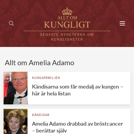
Toggl
navig
SENASTE NYHETERNA OM
KUNGLIGHETER
HEM
Allt om Amelia Adamo
KUNGAFAMILJEN
KUNGAFAMILJEN
Kändisarna som får medalj av kungen –
UTLÄNDSKT
här är hela listan
KÄNDISAR
VÄRLDENS KUNGAHUS
KÄNDISAR
Amelia Adamo drabbad av bröstcancer
Svenska kungahuset
REDAKTION
– berättar själv
Brittiska kungahuset