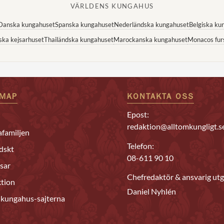
VÄRLDENS KUNGAHUS
Danska kungahuset
Spanska kungahuset
Nederländska kungahuset
Belgiska ku
ska kejsarhuset
Thailändska kungahuset
Marockanska kungahuset
Monacos fur
EMAP
KONTAKTA OSS
Epost:
redaktion@alltomkungligt.s
familjen
Telefon:
dskt
08-611 90 10
sar
Chefredaktör & ansvarig utg
tion
Daniel Nyhlén
 kungahus-sajterna