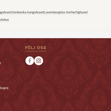
ngahuset
Jordanska kungahuset
Luxemburgska storhertighuset
stehus
FÖLJ OSS
e
ivare