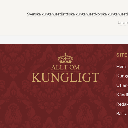
Svenska kungahuset
Brittiska kungahuset
Norska kungahuset
Japan
SIT
Hem
Kunga
Utlän
Kändi
Redak
Bästa