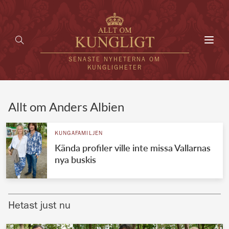
Toggl
navig
SENASTE NYHETERNA OM
KUNGLIGHETER
HEM
Allt om Anders Albien
KUNGAFAMILJEN
KUNGAFAMILJEN
Kända profiler ville inte missa Vallarnas
UTLÄNDSKT
nya buskis
KÄNDISAR
VÄRLDENS KUNGAHUS
Hetast just nu
Svenska kungahuset
REDAKTION
Brittiska kungahuset