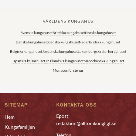
VÄRLDENS KUNGAHUS
Svenska kungahuset
Brittiska kungahuset
Norska kungahuset
Danska kungahuset
Spanska kungahuset
Nederländska kungahuset
Belgiska kungahuset
Jordanska kungahuset
Luxemburgska storhertighuset
Japanska kejsarhuset
Thailändska kungahuset
Marockanska kungahuset
Monacos furstehus
SITEMAP
KONTAKTA OSS
Epost:
Hem
redaktion@alltomkungligt.se
Kungafamiljen
Telefon: