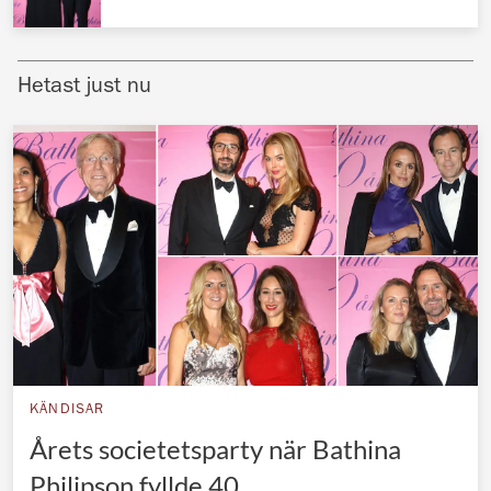
Norska kungahuset
Danska kungahuset
Hetast just nu
Spanska kungahuset
Nederländska kungahuset
Belgiska kungahuset
Jordanska kungahuset
Luxemburgska storhertighuset
Japanska kejsarhuset
Thailändska kungahuset
Marockanska kungahuset
KÄNDISAR
Monacos furstehus
Årets societetsparty när Bathina
Philipson fyllde 40