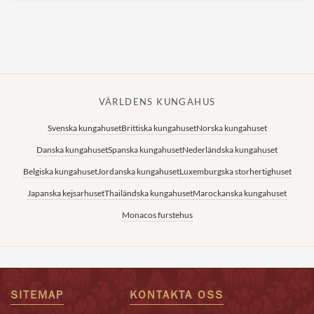
VÄRLDENS KUNGAHUS
Svenska kungahuset
Brittiska kungahuset
Norska kungahuset
Danska kungahuset
Spanska kungahuset
Nederländska kungahuset
Belgiska kungahuset
Jordanska kungahuset
Luxemburgska storhertighuset
Japanska kejsarhuset
Thailändska kungahuset
Marockanska kungahuset
Monacos furstehus
SITEMAP
KONTAKTA OSS