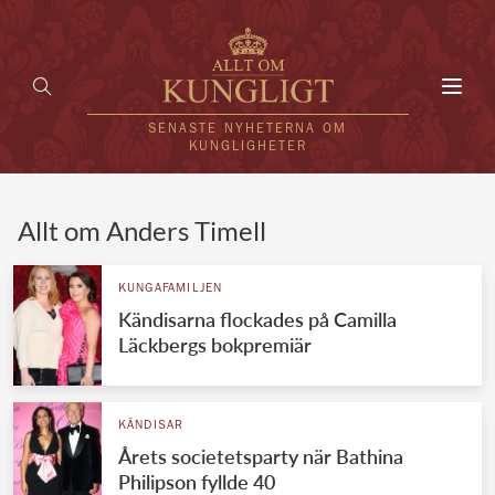
Toggl
navig
SENASTE NYHETERNA OM
KUNGLIGHETER
HEM
Allt om Anders Timell
KUNGAFAMILJEN
KUNGAFAMILJEN
Kändisarna flockades på Camilla
UTLÄNDSKT
Läckbergs bokpremiär
KÄNDISAR
VÄRLDENS KUNGAHUS
KÄNDISAR
Årets societetsparty när Bathina
Svenska kungahuset
REDAKTION
Philipson fyllde 40
Brittiska kungahuset